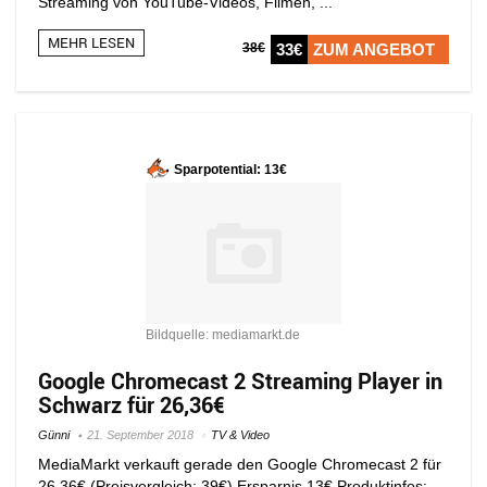
Streaming von YouTube-Videos, Filmen, ...
MEHR LESEN
38€
33€
ZUM ANGEBOT
Sparpotential: 13€
Bildquelle: mediamarkt.de
Google Chromecast 2 Streaming Player in
Schwarz für 26,36€
Günni
21. September 2018
TV & Video
MediaMarkt verkauft gerade den Google Chromecast 2 für
26,36€ (Preisvergleich: 39€) Ersparnis 13€ Produktinfos: