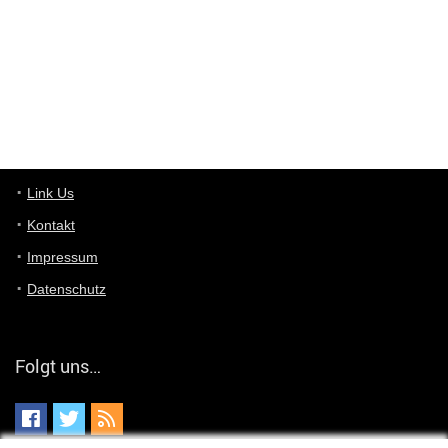
User11448863
7/13/2022
3:39
von welchem Panel sprichst du?
User11448767
7/13/2022
1:15
... das Panel hat eine durchsichtige Folie - muss diese weg??
Günni
7/11/2022
5:43
Du hast eine Mail
Link Us
Kontakt
Günni
7/11/2022
5:40
Impressum
Ich schreib dir mal zurück!
Datenschutz
Günni
7/11/2022
5:40
Jo habs gefunden!
Folgt uns…
ALIENWESEN
7/11/2022
5:40
alternativ Email senden an admin@yourdealz.de ?