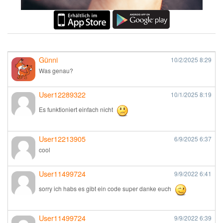
Günni
10/2/2025
8:29
Was genau?
User12289322
10/1/2025
8:19
Es funktioniert einfach nicht
User12213905
6/9/2025
6:37
cool
User11499724
9/9/2022
6:41
sorry ich habs es gibt ein code super danke euch
User11499724
9/9/2022
6:39