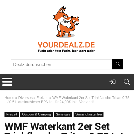
Home
»
Diverses
»
Freizeit
»
WMF Waterkant 2er Set Trinkflasche Tritan 0,75
L / 0,5 L auslaufsicher BPA frei für 24,90€ inkl. Versand!
Freizeit
Outdoor & Camping
Sonstiges
Versandkostenfrei
WMF Waterkant 2er Set