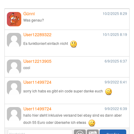
Günni
10/2/2025
8:29
Was genau?
User12289322
10/1/2025
8:19
Es funktioniert einfach nicht
User12213905
6/9/2025
6:37
cool
User11499724
9/9/2022
6:41
sorry ich habs es gibt ein code super danke euch
User11499724
9/9/2022
6:39
hallo hier steht inklusive versand bei ebay sind es dann aber
doch 55 Euro oder übersehe ich etwas