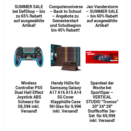
SUMMER SALE
Computeruniverse
Jan Vanderstorm
bei DefShop – bis
– Back to School
– SUMMER SALE
zu 65% Rabatt
– Angebote zu
– bis 60% Rabatt
auf ausgewählte
Semesterstart
auf ausgewählte
Artikel!
und Schulbeginn
Artikel!
bis 45% Rabatt!
Wireless
Handy Hülle für
Spardeal der
Controller PS5
Samsung Galaxy
Woche bei
Dual Hall Effect
A17 A16 A15 A14
SportSpar –
Joystick ABS
5G Cover
VERTICAL
Schwarz für
Klapphülle Case
STUDIO “Tromso”
58,59€ inkl.
9H Glas für 9,99€
20″ 24″ 28″
Versand!
inkl. Versand!
Stoffkoffer 3er-
Set für 69,99€
inkl. Versand!