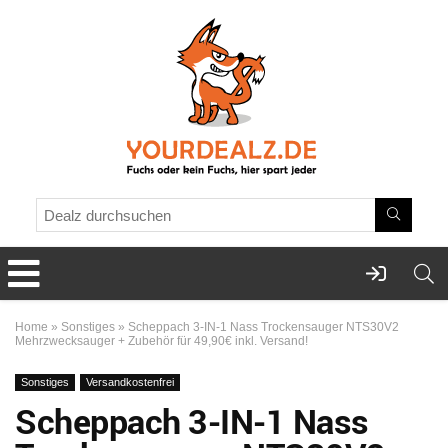
Home
»
Sonstiges
»
Scheppach 3-IN-1 Nass Trockensauger NTS30V2
Mehrzwecksauger + Zubehör für 49,90€ inkl. Versand!
Sonstiges
Versandkostenfrei
Scheppach 3-IN-1 Nass