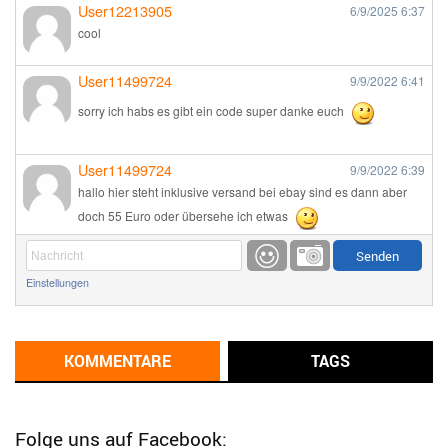
User12213905
6/9/2025
6:37
cool
User11499724
9/9/2022
6:41
sorry ich habs es gibt ein code super danke euch
User11499724
9/9/2022
6:39
hallo hier steht inklusive versand bei ebay sind es dann aber
doch 55 Euro oder übersehe ich etwas
Günni
9/1/2022
6:17
Einstellungen
Ich glaube du hast den Sinn eines Schnäppchenblogs noch
immer nicht verstanden?
Günni
KOMMENTARE
TAGS
9/1/2022
6:16
Dann schau mal bitte auf das Datum
Die meisten Deals
sind Tagespreise!
Folge uns auf Facebook: