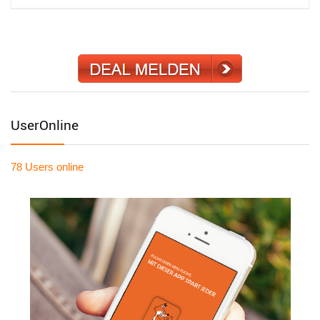
UserOnline
78 Users
online