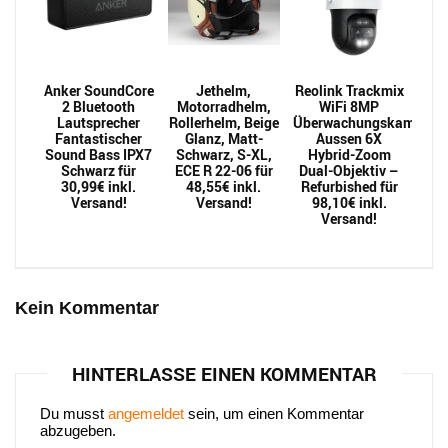
Anker SoundCore
Jethelm,
Reolink Trackmix
2 Bluetooth
Motorradhelm,
WiFi 8MP
Lautsprecher
Rollerhelm, Beige
Überwachungskamera
Fantastischer
Glanz, Matt-
Aussen 6X
Sound Bass IPX7
Schwarz, S-XL,
Hybrid-Zoom
Schwarz für
ECE R 22-06 für
Dual-Objektiv –
30,99€ inkl.
48,55€ inkl.
Refurbished für
Versand!
Versand!
98,10€ inkl.
Versand!
Kein Kommentar
HINTERLASSE EINEN KOMMENTAR
Du musst
angemeldet
sein, um einen Kommentar
abzugeben.