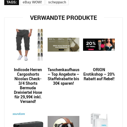
TAGS:
eBay WOW!
scheppach
VERWANDTE PRODUKTE
Indicode Herren
Taschenkaufhaus
ORION
Cargoshorts
– Top Angebote –
Erotikshop – 20%
Nicolas Check-
Staffelrabatte bis
Rabatt auf Rebel!
3/4 Shorts
30€ sparen!
Bermuda
Dreiviertel Hose
für 29,99€ inkl.
Versand!