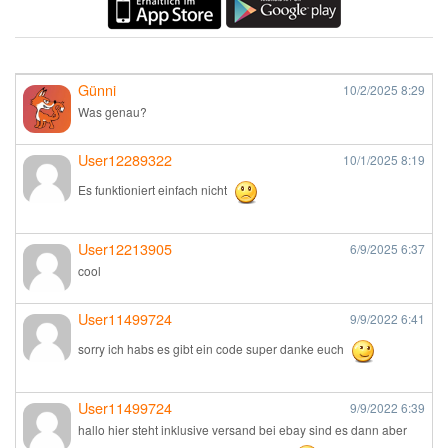
Günni
10/2/2025
8:29
Was genau?
User12289322
10/1/2025
8:19
Es funktioniert einfach nicht
User12213905
6/9/2025
6:37
cool
User11499724
9/9/2022
6:41
sorry ich habs es gibt ein code super danke euch
User11499724
9/9/2022
6:39
hallo hier steht inklusive versand bei ebay sind es dann aber