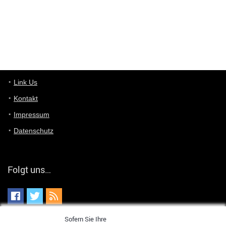
von welchem Panel sprichst du?
User11448767
7/13/2022
1:15
... das Panel hat eine durchsichtige Folie - muss diese weg??
Günni
7/11/2022
5:43
Du hast eine Mail
Link Us
Kontakt
Günni
7/11/2022
5:40
Impressum
Ich schreib dir mal zurück!
Datenschutz
Günni
7/11/2022
5:40
Jo habs gefunden!
Folgt uns…
ALIENWESEN
7/11/2022
5:40
alternativ Email senden an admin@yourdealz.de ?
ALIENWESEN
7/11/2022
5:38
Sofern Sie Ihre