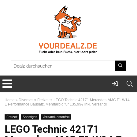
Home
»
Diverses
»
Freizeit
»
LEGO Technic 42171 Mercedes-AMG F1 W14
E Performance Bausatz, Mehrfarbig für 135,99€ inkl. Versand!
Freizeit
Sonstiges
Versandkostenfrei
LEGO Technic 42171