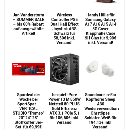
Jan Vanderstorm
Wireless
Handy Hülle für
– SUMMER SALE
Controller PS5
Samsung Galaxy
– bis 60% Rabatt
Dual Hall Effect
A17 A16 A15 A14
auf ausgewählte
Joystick ABS
5G Cover
Artikel!
Schwarz für
Klapphülle Case
58,59€ inkl.
9H Glas für 9,99€
Versand!
inkl. Versand!
Spardeal der
be quiet! Pure
Soundcore In-Ear
Woche bei
Power 13 M 850W
Kopfhörer Sleep
SportSpar –
Netzteil 80 PLUS
A30
VERTICAL
Gold Effizienz
Wiederverwendbarer
STUDIO “Tromso”
ATX 3.1 PCIe 5.1
Ohrstöpsel
20″ 24″ 28″
für 106,60€ inkl.
Schlafen Weiß für
Stoffkoffer 3er-
Versand!
194,13€ inkl.
Set für 69,99€
Versand!