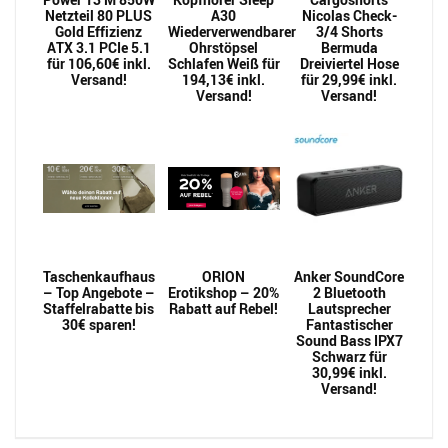
Netzteil 80 PLUS
A30
Nicolas Check-
Gold Effizienz
Wiederverwendbarer
3/4 Shorts
ATX 3.1 PCIe 5.1
Ohrstöpsel
Bermuda
für 106,60€ inkl.
Schlafen Weiß für
Dreiviertel Hose
Versand!
194,13€ inkl.
für 29,99€ inkl.
Versand!
Versand!
Taschenkaufhaus
ORION
Anker SoundCore
– Top Angebote –
Erotikshop – 20%
2 Bluetooth
Staffelrabatte bis
Rabatt auf Rebel!
Lautsprecher
30€ sparen!
Fantastischer
Sound Bass IPX7
Schwarz für
30,99€ inkl.
Versand!