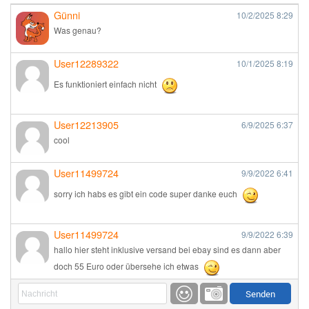
Günni
10/2/2025
8:29
Was genau?
User12289322
10/1/2025
8:19
Es funktioniert einfach nicht
User12213905
6/9/2025
6:37
cool
User11499724
9/9/2022
6:41
sorry ich habs es gibt ein code super danke euch
User11499724
9/9/2022
6:39
hallo hier steht inklusive versand bei ebay sind es dann aber
doch 55 Euro oder übersehe ich etwas
Günni
9/1/2022
6:17