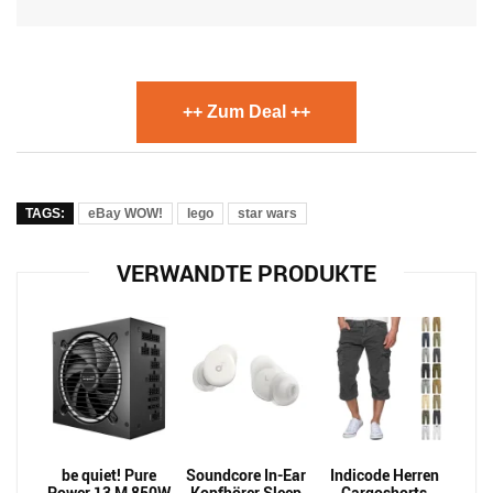
++ Zum Deal ++
TAGS:
eBay WOW!
lego
star wars
VERWANDTE PRODUKTE
be quiet! Pure
Soundcore In-Ear
Indicode Herren
Power 13 M 850W
Kopfhörer Sleep
Cargoshorts