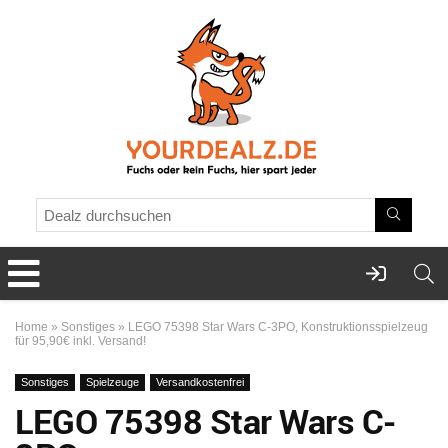
Home
»
Sonstiges
»
LEGO 75398 Star Wars C-3PO, Konstruktionsspielzeug
für 95,90€ inkl. Versand!
Sonstiges
Spielzeuge
Versandkostenfrei
LEGO 75398 Star Wars C-