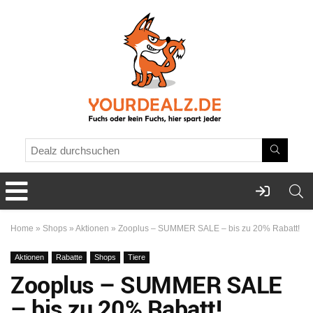
Home
»
Shops
»
Aktionen
»
Zooplus – SUMMER SALE – bis zu 20% Rabatt!
Aktionen
Rabatte
Shops
Tiere
Zooplus – SUMMER SALE
– bis zu 20% Rabatt!