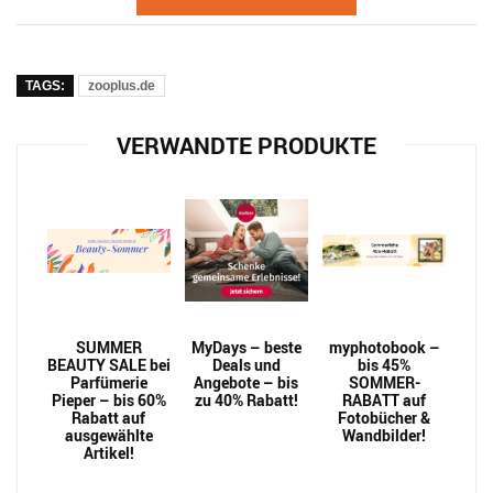
TAGS:
zooplus.de
VERWANDTE PRODUKTE
SUMMER
MyDays – beste
myphotobook –
BEAUTY SALE bei
Deals und
bis 45%
Parfümerie
Angebote – bis
SOMMER-
Pieper – bis 60%
zu 40% Rabatt!
RABATT auf
Rabatt auf
Fotobücher &
ausgewählte
Wandbilder!
Artikel!