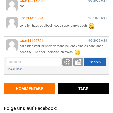
User12213905
6/9/2025
6:37
cool
User11499724
9/9/2022
6:41
sorry ich habs es gibt ein code super danke euch
User11499724
9/9/2022
6:39
hallo hier steht inklusive versand bei ebay sind es dann aber
doch 55 Euro oder übersehe ich etwas
Günni
9/1/2022
6:17
Einstellungen
Ich glaube du hast den Sinn eines Schnäppchenblogs noch
immer nicht verstanden?
Günni
KOMMENTARE
TAGS
9/1/2022
6:16
Dann schau mal bitte auf das Datum
Die meisten Deals
sind Tagespreise!
Folge uns auf Facebook: