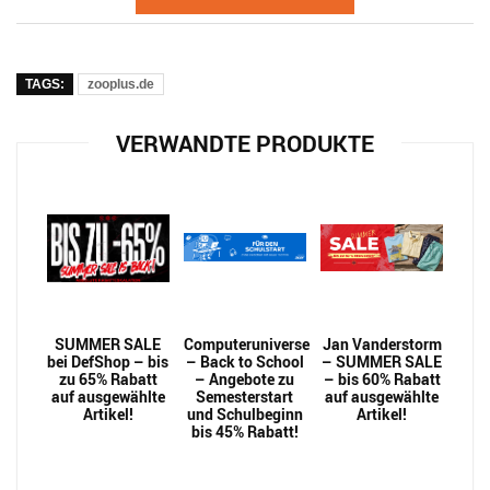
TAGS:
zooplus.de
VERWANDTE PRODUKTE
SUMMER SALE
Computeruniverse
Jan Vanderstorm
bei DefShop – bis
– Back to School
– SUMMER SALE
zu 65% Rabatt
– Angebote zu
– bis 60% Rabatt
auf ausgewählte
Semesterstart
auf ausgewählte
Artikel!
und Schulbeginn
Artikel!
bis 45% Rabatt!