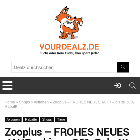
Home
»
Shops
»
Aktionen
»
Zooplus – FROHES NEUES JAHR – bis zu 30%
Rabatt!
Aktionen
Rabatte
Shops
Tiere
Zooplus – FROHES NEUES