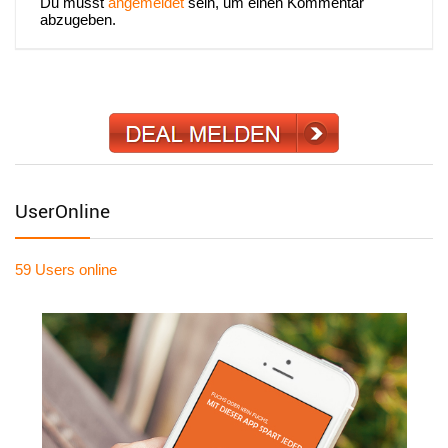
Du musst
angemeldet
sein, um einen Kommentar
abzugeben.
UserOnline
59 Users
online