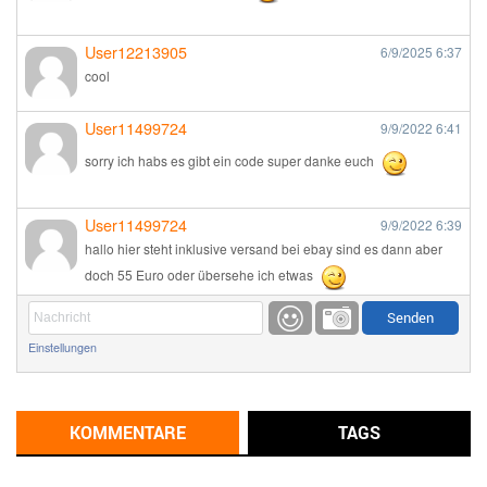
User12213905
6/9/2025
6:37
cool
User11499724
9/9/2022
6:41
sorry ich habs es gibt ein code super danke euch
User11499724
9/9/2022
6:39
hallo hier steht inklusive versand bei ebay sind es dann aber
doch 55 Euro oder übersehe ich etwas
Günni
9/1/2022
6:17
Einstellungen
Ich glaube du hast den Sinn eines Schnäppchenblogs noch
immer nicht verstanden?
Günni
KOMMENTARE
TAGS
9/1/2022
6:16
Dann schau mal bitte auf das Datum
Die meisten Deals