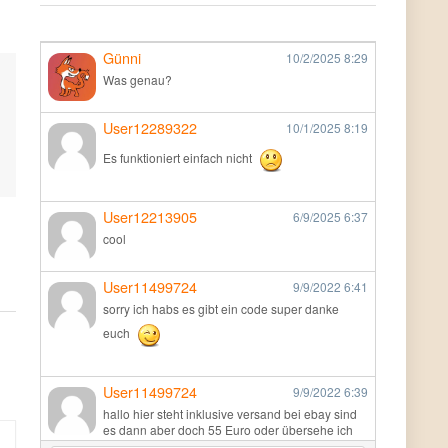
Günni
10/2/2025
8:29
Was genau?
User12289322
10/1/2025
8:19
Es funktioniert einfach nicht
User12213905
6/9/2025
6:37
cool
User11499724
9/9/2022
6:41
sorry ich habs es gibt ein code super danke
euch
User11499724
9/9/2022
6:39
hallo hier steht inklusive versand bei ebay sind
es dann aber doch 55 Euro oder übersehe ich