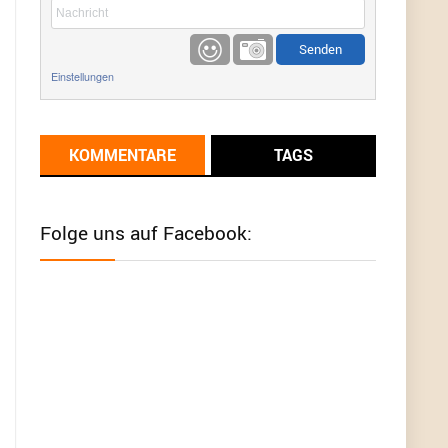
etwas
Günni
9/1/2022
6:17
Einstellungen
Ich glaube du hast den Sinn eines
Schnäppchenblogs noch immer nicht
verstanden?
KOMMENTARE
TAGS
Günni
9/1/2022
6:16
Dann schau mal bitte auf das Datum
Die
meisten Deals sind Tagespreise!
Folge uns auf Facebook:
User11493041
8/31/2022
7:10
Wird hier für 98,99 angeboten, bei Klick auf "Zum
Deal" sind es dann 140 Euro, das ist doch
Betrug am Kunden
Günni
7/30/2022
5:32
Wieso beschiss? Wir sind ein Schnäppchenblog
der "nur" auf Deals hinweist, wir selbst verkaufen
das Produkt nicht. Zudem ist das was du suchst
schon 2 Jahre her.