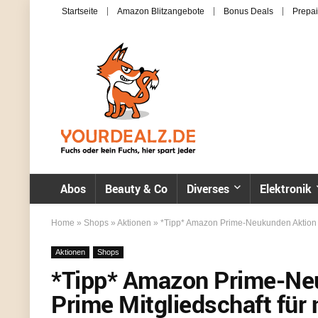
Startseite
Amazon Blitzangebote
Bonus Deals
Prepai
Abos
Beauty & Co
Diverses
Elektronik
Home
»
Shops
»
Aktionen
»
*Tipp* Amazon Prime-Neukunden Aktion – J
Aktionen
Shops
*Tipp* Amazon Prime-Neu
Prime Mitgliedschaft für 