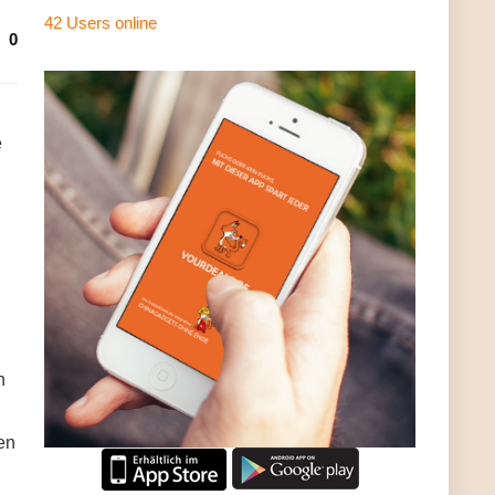
42 Users
online
0
e
n
en