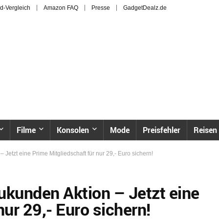
d-Vergleich
Amazon FAQ
Presse
GadgetDealz.de
Filme
Konsolen
Mode
Preisfehler
Reisen
etzt eine Prime Mitgliedschaft für nur 29,- Euro sichern!
kunden Aktion – Jetzt eine
nur 29,- Euro sichern!