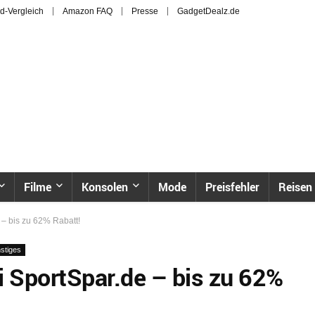
d-Vergleich
Amazon FAQ
Presse
GadgetDealz.de
Filme
Konsolen
Mode
Preisfehler
Reisen
 bis zu 62% Rabatt!
stiges
SportSpar.de – bis zu 62%