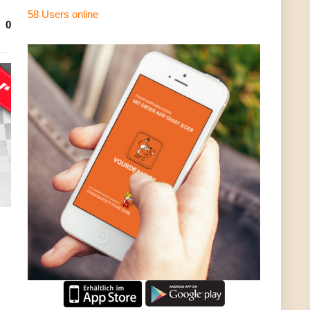
58 Users
online
0