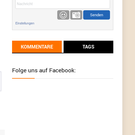
etwas
Günni
9/1/2022
6:17
Einstellungen
Ich glaube du hast den Sinn eines
Schnäppchenblogs noch immer nicht
verstanden?
KOMMENTARE
TAGS
Günni
9/1/2022
6:16
Dann schau mal bitte auf das Datum
Die
meisten Deals sind Tagespreise!
Folge uns auf Facebook:
User11493041
8/31/2022
7:10
Wird hier für 98,99 angeboten, bei Klick auf "Zum
Deal" sind es dann 140 Euro, das ist doch
Betrug am Kunden
Günni
7/30/2022
5:32
Wieso beschiss? Wir sind ein Schnäppchenblog
der "nur" auf Deals hinweist, wir selbst verkaufen
das Produkt nicht. Zudem ist das was du suchst
schon 2 Jahre her.