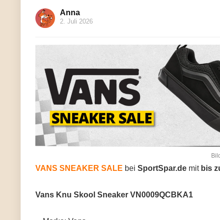
Anna
2. Juli 2026
Bil
VANS SNEAKER SALE
bei
SportSpar.de
mit
bis 
Vans Knu Skool Sneaker VN0009QCBKA1