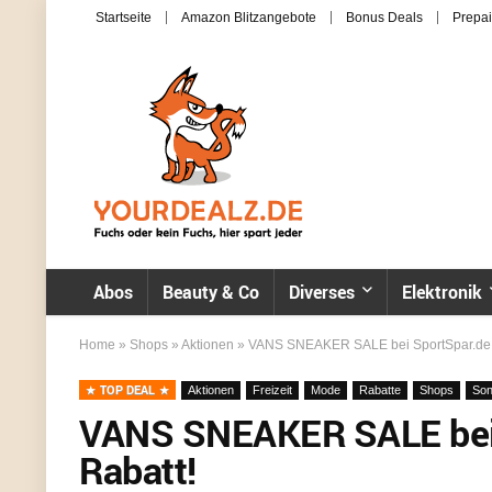
Startseite
Amazon Blitzangebote
Bonus Deals
Prepai
Abos
Beauty & Co
Diverses
Elektronik
Home
»
Shops
»
Aktionen
»
VANS SNEAKER SALE bei SportSpar.de –
TOP DEAL
Aktionen
Freizeit
Mode
Rabatte
Shops
Son
VANS SNEAKER SALE bei 
Rabatt!