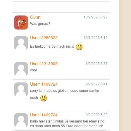
Günni
10/2/2025
8:29
Was genau?
User12289322
10/1/2025
8:19
Es funktioniert einfach nicht
User12213905
6/9/2025
6:37
cool
User11499724
9/9/2022
6:41
sorry ich habs es gibt ein code super danke
euch
User11499724
9/9/2022
6:39
hallo hier steht inklusive versand bei ebay sind
es dann aber doch 55 Euro oder übersehe ich