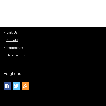
User11448767
7/13/2022
1:15
... das Panel hat eine durchsichtige Folie - muss diese weg??
Günni
7/11/2022
5:43
Du hast eine Mail
Link Us
Kontakt
Günni
7/11/2022
5:40
Impressum
Ich schreib dir mal zurück!
Datenschutz
Günni
7/11/2022
5:40
Jo habs gefunden!
Folgt uns…
ALIENWESEN
7/11/2022
5:40
alternativ Email senden an admin@yourdealz.de ?
ALIENWESEN
7/11/2022
5:38
nein, Dealübeschrift: DDownload