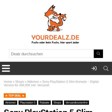
Home
»
Shops
»
Aktionen
»
Sony PlayStation 5 Slim Konsole – Digital
Version für 368,95€ inkl. Versand!
TOP DEAL
Aktionen
Playstation 5
Rabatte
Shops
Versandkostenfrei