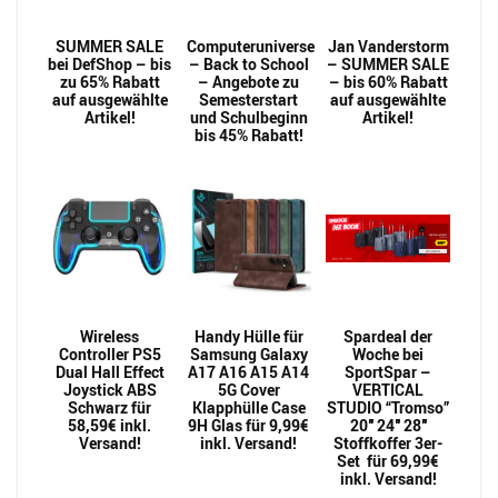
SUMMER SALE
Computeruniverse
Jan Vanderstorm
bei DefShop – bis
– Back to School
– SUMMER SALE
zu 65% Rabatt
– Angebote zu
– bis 60% Rabatt
auf ausgewählte
Semesterstart
auf ausgewählte
Artikel!
und Schulbeginn
Artikel!
bis 45% Rabatt!
Wireless
Handy Hülle für
Spardeal der
Controller PS5
Samsung Galaxy
Woche bei
Dual Hall Effect
A17 A16 A15 A14
SportSpar –
Joystick ABS
5G Cover
VERTICAL
Schwarz für
Klapphülle Case
STUDIO “Tromso”
58,59€ inkl.
9H Glas für 9,99€
20″ 24″ 28″
Versand!
inkl. Versand!
Stoffkoffer 3er-
Set für 69,99€
inkl. Versand!