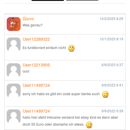
Günni
10/2/2025
8:29
Was genau?
User12289322
10/1/2025
8:19
Es funktioniert einfach nicht
User12213905
6/9/2025
6:37
cool
User11499724
9/9/2022
6:41
sorry ich habs es gibt ein code super danke euch
User11499724
9/9/2022
6:39
hallo hier steht inklusive versand bei ebay sind es dann aber
doch 55 Euro oder übersehe ich etwas