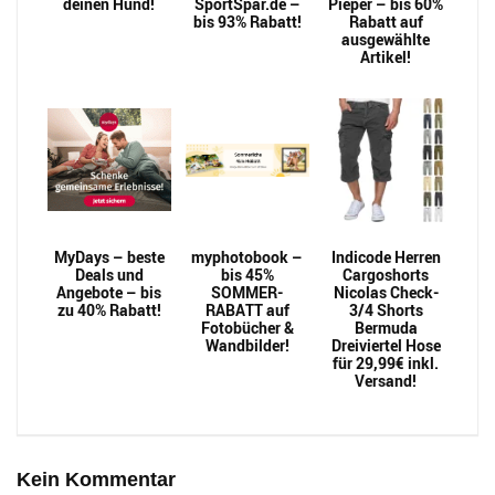
deinen Hund!
SportSpar.de –
Pieper – bis 60%
bis 93% Rabatt!
Rabatt auf
ausgewählte
Artikel!
MyDays – beste
myphotobook –
Indicode Herren
Deals und
bis 45%
Cargoshorts
Angebote – bis
SOMMER-
Nicolas Check-
zu 40% Rabatt!
RABATT auf
3/4 Shorts
Fotobücher &
Bermuda
Wandbilder!
Dreiviertel Hose
für 29,99€ inkl.
Versand!
Kein Kommentar