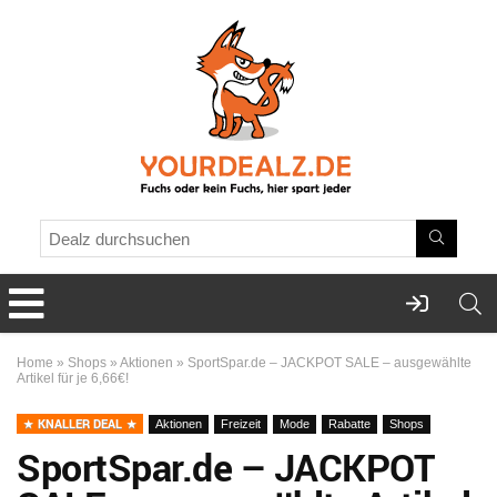
Home
»
Shops
»
Aktionen
»
SportSpar.de – JACKPOT SALE – ausgewählte
Artikel für je 6,66€!
KNALLER DEAL
Aktionen
Freizeit
Mode
Rabatte
Shops
SportSpar.de – JACKPOT