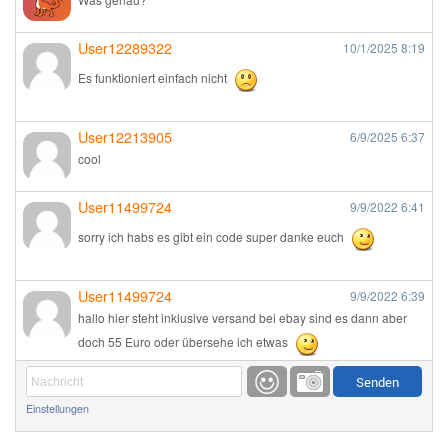
User12289322
10/1/2025
8:19
Es funktioniert einfach nicht
User12213905
6/9/2025
6:37
cool
User11499724
9/9/2022
6:41
sorry ich habs es gibt ein code super danke euch
User11499724
9/9/2022
6:39
hallo hier steht inklusive versand bei ebay sind es dann aber
doch 55 Euro oder übersehe ich etwas
Günni
9/1/2022
6:17
Einstellungen
Ich glaube du hast den Sinn eines Schnäppchenblogs noch
immer nicht verstanden?