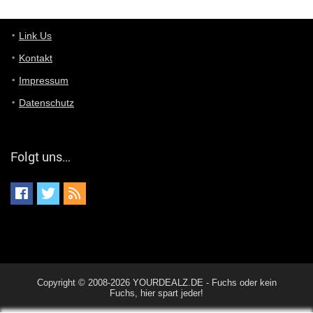
Günni
7/11/2022
5:43
Du hast eine Mail
Link Us
Kontakt
Günni
7/11/2022
5:40
Impressum
Ich schreib dir mal zurück!
Datenschutz
Günni
7/11/2022
5:40
Jo habs gefunden!
Folgt uns…
ALIENWESEN
7/11/2022
5:40
alternativ Email senden an admin@yourdealz.de ?
ALIENWESEN
7/11/2022
5:38
nein, Dealübeschrift: DDownload
Günni
7/11/2022
3:50
Copyright © 2008-2026 YOURDEALZ.DE - Fuchs oder kein
ist es der deal den ich gerade gepostet habe?
Fuchs, hier spart jeder!