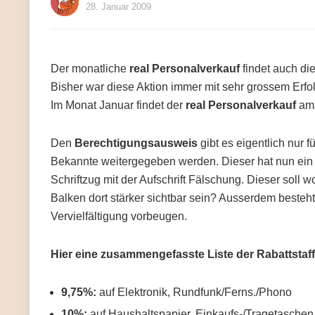
28. Januar 2009
Der monatliche
real Personalverkauf
findet auch di
Bisher war diese Aktion immer mit sehr grossem Erfo
Im Monat Januar findet der
real Personalverkauf
a
Den
Berechtigungsausweis
gibt es eigentlich nur f
Bekannte weitergegeben werden. Dieser hat nun ein 
Schriftzug mit der Aufschrift Fälschung. Dieser soll 
Balken dort stärker sichtbar sein? Ausserdem besteht
Vervielfältigung vorbeugen.
Hier eine zusammengefasste Liste der Rabattstaf
9,75%:
auf Elektronik, Rundfunk/Ferns./Phono
10%:
auf Haushaltspapier, Einkaufs-/Tragetaschen