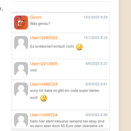
.,
Günni
10/2/2025
8:29
Was genau?
User12289322
10/1/2025
8:19
Es funktioniert einfach nicht
User12213905
6/9/2025
6:37
cool
User11499724
9/9/2022
6:41
sorry ich habs es gibt ein code super danke
euch
User11499724
9/9/2022
6:39
hallo hier steht inklusive versand bei ebay sind
es dann aber doch 55 Euro oder übersehe ich