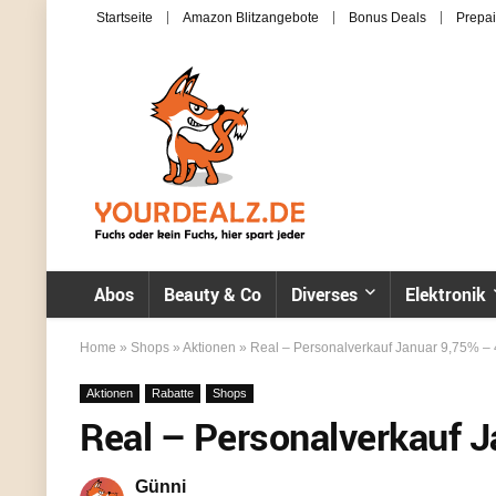
Startseite
Amazon Blitzangebote
Bonus Deals
Prepai
Abos
Beauty & Co
Diverses
Elektronik
Home
»
Shops
»
Aktionen
»
Real – Personalverkauf Januar 9,75% –
Aktionen
Rabatte
Shops
Real – Personalverkauf 
Günni