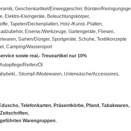
eramik, Geschenkartikel/Einweggeschirr, Bürsten/Reinigungsger
e, Elektro-Kleingeräte, Beleuchtungskörper,
ffe, Tapeten/Deckenplatten, Holz-/Kunst.-Platten,
/Badzubehör, Eisenw./Werkzeuge, Gartengeräte, Fliesen,
elwaren, Samen/Dünger, Sportgeräte, Schuhe, Textilkonzepte
bel, Camping/Wassersport
service sowie real,- Treueartikel nur 10%
 Autopflege/Reifen/Öl
Babybekl., Strumpf-/Modewaren, Unterwäsche/Accessoires,
, Eduscho, Telefonkarten, Präsentkörbe, Pfand, Tabakwaren,
eitschriften,
ufgeführten Warengruppen.