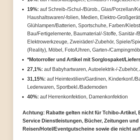
19%:
auf Schreib-/Schul-/Bürob., Glas/Porzellan/K
Haushaltswaren/-folien, Medien, Elektro-Großgerät
Glühlampen/Batterien, Sportschuhe, Farben/Klebsto
Bau/Fertigelemente, Baumaterial/-Stoffe, Sanitär-
Elektrowerkzeuge, Zweiräder/-Zubehör, Spiele/Spi
(Reality), Möbel, Foto/Uhren, Garten-/Campingmö
*Motorroller und Artikel mit Sorglospaket/Liefer
27,1%:
auf Babyhartwaren, Autoelektrik-/-Zubehör,
31,15%:
auf Heimtextilien/Gardinen, Kinderkonf./
Lederwaren, Sportbekl./Bademoden
40%:
auf Herrenkonfektion, Damenkonfektion
Achtung: Rabatte gelten nicht für Tchibo-Artikel
Service Dienstleistungen, Bücher, Zeitungen und Z
Reisen/Hotel/Eventgutscheine sowie die nicht a