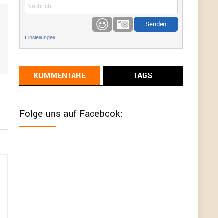
etwas
Günni
9/1/2022
6:17
Einstellungen
Ich glaube du hast den Sinn eines
Schnäppchenblogs noch immer nicht
verstanden?
KOMMENTARE
TAGS
Günni
9/1/2022
6:16
Dann schau mal bitte auf das Datum
Die
meisten Deals sind Tagespreise!
Folge uns auf Facebook:
User11493041
8/31/2022
7:10
Wird hier für 98,99 angeboten, bei Klick auf "Zum
Deal" sind es dann 140 Euro, das ist doch
Betrug am Kunden
Günni
7/30/2022
5:32
Wieso beschiss? Wir sind ein Schnäppchenblog
der "nur" auf Deals hinweist, wir selbst verkaufen
das Produkt nicht. Zudem ist das was du suchst
schon 2 Jahre her.