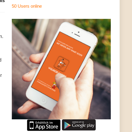
ts
50 Users
online
n.
d
r