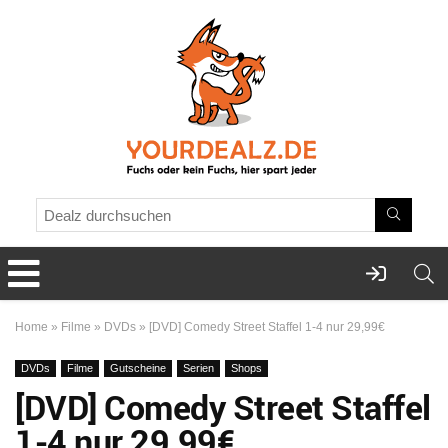
Home
»
Filme
»
DVDs
»
[DVD] Comedy Street Staffel 1-4 nur 29,99€
DVDs
Filme
Gutscheine
Serien
Shops
[DVD] Comedy Street Staffel
1-4 nur 29,99€