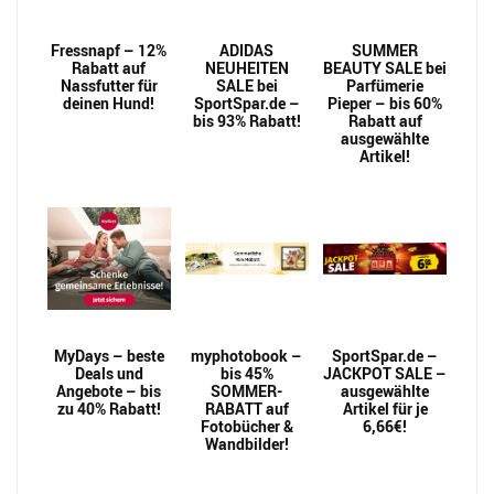
Fressnapf – 12%
ADIDAS
SUMMER
Rabatt auf
NEUHEITEN
BEAUTY SALE bei
Nassfutter für
SALE bei
Parfümerie
deinen Hund!
SportSpar.de –
Pieper – bis 60%
bis 93% Rabatt!
Rabatt auf
ausgewählte
Artikel!
MyDays – beste
myphotobook –
SportSpar.de –
Deals und
bis 45%
JACKPOT SALE –
Angebote – bis
SOMMER-
ausgewählte
zu 40% Rabatt!
RABATT auf
Artikel für je
Fotobücher &
6,66€!
Wandbilder!