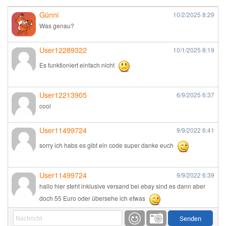
Günni
10/2/2025
8:29
Was genau?
User12289322
10/1/2025
8:19
Es funktioniert einfach nicht
User12213905
6/9/2025
6:37
cool
User11499724
9/9/2022
6:41
sorry ich habs es gibt ein code super danke euch
User11499724
9/9/2022
6:39
hallo hier steht inklusive versand bei ebay sind es dann aber
doch 55 Euro oder übersehe ich etwas