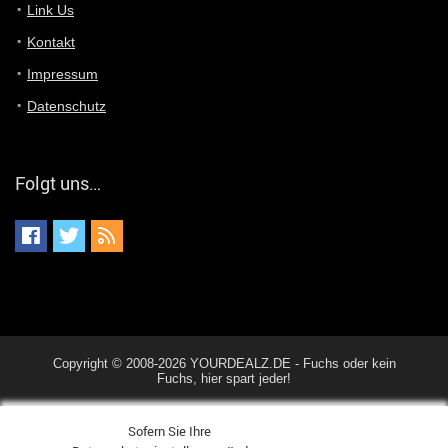
Du hast eine Mail
Link Us
Kontakt
Günni
7/11/2022
5:40
Impressum
Ich schreib dir mal zurück!
Datenschutz
Günni
7/11/2022
5:40
Jo habs gefunden!
Folgt uns…
ALIENWESEN
7/11/2022
5:40
alternativ Email senden an admin@yourdealz.de ?
ALIENWESEN
7/11/2022
5:38
nein, Dealübeschrift: DDownload
Günni
7/11/2022
3:50
Copyright © 2008-2026 YOURDEALZ.DE - Fuchs oder kein
ist es der deal den ich gerade gepostet habe?
Fuchs, hier spart jeder!
Sofern Sie Ihre
ALIENWESEN
7/11/2022
1:02