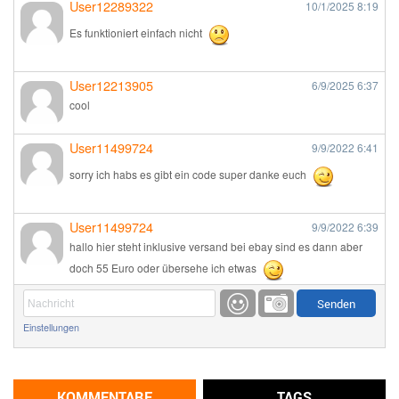
User12289322
10/1/2025
8:19
Es funktioniert einfach nicht
User12213905
6/9/2025
6:37
cool
User11499724
9/9/2022
6:41
sorry ich habs es gibt ein code super danke euch
User11499724
9/9/2022
6:39
hallo hier steht inklusive versand bei ebay sind es dann aber
doch 55 Euro oder übersehe ich etwas
Günni
9/1/2022
6:17
Einstellungen
Ich glaube du hast den Sinn eines Schnäppchenblogs noch
immer nicht verstanden?
Günni
KOMMENTARE
TAGS
9/1/2022
6:16