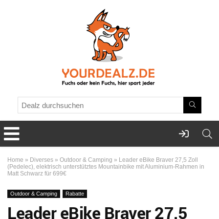
Home
»
Diverses
»
Outdoor & Camping
»
Leader eBike Braver 27,5 Zoll
(Pedelec), elektrisch unterstütztes Mountainbike mit Aluminium-Rahmen in
Matt Schwarz für 699€
Outdoor & Camping
Rabatte
Leader eBike Braver 27,5