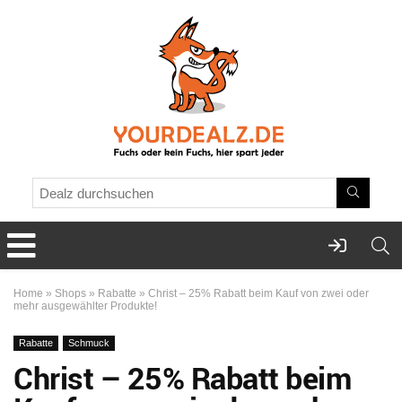
Home
»
Shops
»
Rabatte
»
Christ – 25% Rabatt beim Kauf von zwei oder
mehr ausgewählter Produkte!
Rabatte
Schmuck
Christ – 25% Rabatt beim