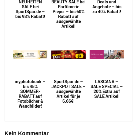
NEUHEITEN
BEAUTY SALE bei
Deals und
SALE bei
Parfümerie
Angebote – bis
SportSpar.de –
Pieper – bis 60%
zu 40% Rabatt!
bis 93% Rabatt!
Rabatt auf
ausgewählte
Artikel!
myphotobook –
SportSpar.de –
LASCANA –
bis 45%
JACKPOT SALE –
SALE SPECIAL –
SOMMER-
ausgewählte
20% Extra auf
RABATT auf
Artikel für je
SALE Artikel!
Fotobücher &
6,66€!
Wandbilder!
Kein Kommentar