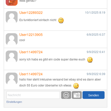
Was genau?
User12289322
10/1/2025
8:19
Es funktioniert einfach nicht
User12213905
6/9/2025
6:37
cool
User11499724
9/9/2022
6:41
sorry ich habs es gibt ein code super danke euch
User11499724
9/9/2022
6:39
hallo hier steht inklusive versand bei ebay sind es dann aber
doch 55 Euro oder übersehe ich etwas
Günni
9/1/2022
6:17
Einstellungen
Ich glaube du hast den Sinn eines Schnäppchenblogs noch
immer nicht verstanden?