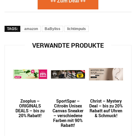
++ Zum Deal ++
TAGS:
amazon
BaByliss
lichtimpuls
VERWANDTE PRODUKTE
Zooplus –
SportSpar –
Christ – Mystery
ORIGINALS
Citroën Unisex
Deal – bis zu 20%
DEALS – bis zu
Canvas Sneaker
Rabatt auf Uhren
20% Rabatt!
– verschiedene
& Schmuck!
Farben mit 90%
Rabatt!