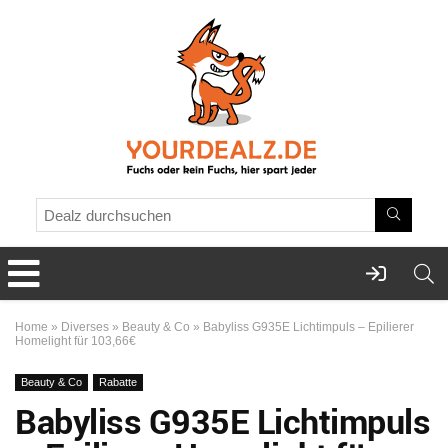
Home
»
Diverses
»
Beauty & Co
»
Babyliss G935E Lichtimpuls – Epilierer
Homelight für 103,66€
Beauty & Co
Rabatte
Babyliss G935E Lichtimpuls