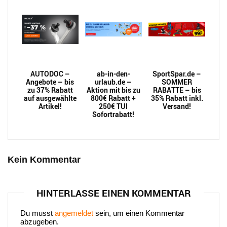
AUTODOC –
ab-in-den-
SportSpar.de –
Angebote – bis
urlaub.de –
SOMMER
zu 37% Rabatt
Aktion mit bis zu
RABATTE – bis
auf ausgewählte
800€ Rabatt +
35% Rabatt inkl.
Artikel!
250€ TUI
Versand!
Sofortrabatt!
Kein Kommentar
HINTERLASSE EINEN KOMMENTAR
Du musst
angemeldet
sein, um einen Kommentar
abzugeben.