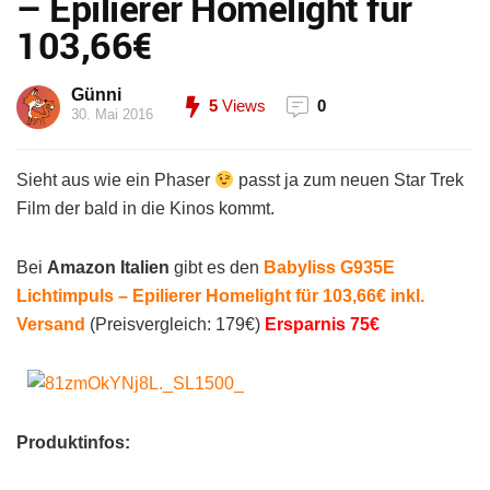
– Epilierer Homelight für
103,66€
Günni
5
Views
0
30. Mai 2016
Sieht aus wie ein Phaser
passt ja zum neuen Star Trek
Film der bald in die Kinos kommt.
Bei
Amazon Italien
gibt es den
Babyliss G935E
Lichtimpuls – Epilierer Homelight für 103,66€ inkl.
Versand
(Preisvergleich: 179€)
Ersparnis 75€
Produktinfos: