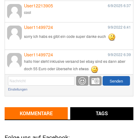
User12213905
6/9/2025
6:37
cool
User11499724
9/9/2022
6:41
sorry ich habs es gibt ein code super danke euch
User11499724
9/9/2022
6:39
hallo hier steht inklusive versand bei ebay sind es dann aber
doch 55 Euro oder übersehe ich etwas
Günni
9/1/2022
6:17
Einstellungen
Ich glaube du hast den Sinn eines Schnäppchenblogs noch
immer nicht verstanden?
Günni
KOMMENTARE
TAGS
9/1/2022
6:16
Dann schau mal bitte auf das Datum
Die meisten Deals
sind Tagespreise!
Folge uns auf Facebook: