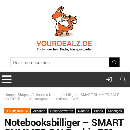
Home
»
Shops
»
Aktionen
»
Notebooksbilliger – SMART SUMMER SALE –
bis 70% Rabatt auf ausgewählte Aktionsartikel!
TOP DEAL
Aktionen
Haushaltswaren
Rabatte
Shops
Sonstiges
Notebooksbilliger – SMART