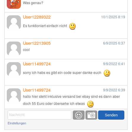
Was genau?
User12289322
10/1/2025
8:19
Es funktioniert einfach nicht
User12213905
6/9/2025
6:37
cool
User11499724
9/9/2022
6:41
sorry ich habs es gibt ein code super danke euch
User11499724
9/9/2022
6:39
hallo hier steht inklusive versand bei ebay sind es dann aber
doch 55 Euro oder übersehe ich etwas
Günni
9/1/2022
6:17
Einstellungen
Ich glaube du hast den Sinn eines Schnäppchenblogs noch
immer nicht verstanden?