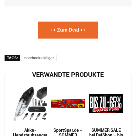
++ Zum Deal ++
TAGS:
notebooksbilliger
VERWANDTE PRODUKTE
Akku-
SportSpar.de –
SUMMER SALE
Handstaubsauger
SOMMER
bei DefShop – bis