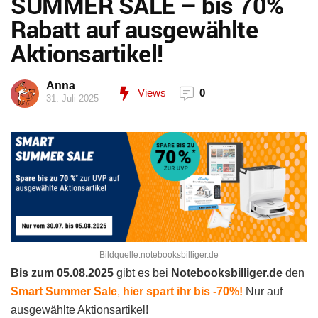
SUMMER SALE – bis 70%
Rabatt auf ausgewählte
Aktionsartikel!
Anna
Views
0
31. Juli 2025
Bildquelle:notebooksbilliger.de
Bis zum 05.08.2025
gibt es bei
Notebooksbilliger.de
den
Smart Summer Sale
,
hier spart ihr bis -70%!
Nur auf
ausgewählte Aktionsartikel!