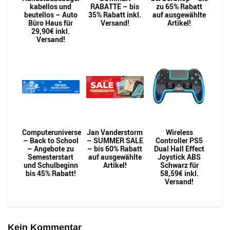
kabellos und
RABATTE – bis
zu 65% Rabatt
beutellos – Auto
35% Rabatt inkl.
auf ausgewählte
Büro Haus für
Versand!
Artikel!
29,90€ inkl.
Versand!
Computeruniverse
Jan Vanderstorm
Wireless
– Back to School
– SUMMER SALE
Controller PS5
– Angebote zu
– bis 60% Rabatt
Dual Hall Effect
Semesterstart
auf ausgewählte
Joystick ABS
und Schulbeginn
Artikel!
Schwarz für
bis 45% Rabatt!
58,59€ inkl.
Versand!
Kein Kommentar