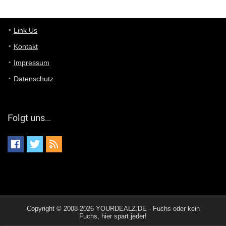
Günni
7/11/2022
5:43
Du hast eine Mail
Link Us
Kontakt
Günni
7/11/2022
5:40
Impressum
Ich schreib dir mal zurück!
Datenschutz
Günni
7/11/2022
5:40
Jo habs gefunden!
Folgt uns…
ALIENWESEN
7/11/2022
5:40
alternativ Email senden an admin@yourdealz.de ?
ALIENWESEN
7/11/2022
5:38
nein, Dealübeschrift: DDownload
Günni
7/11/2022
3:50
Copyright © 2008-2026 YOURDEALZ.DE - Fuchs oder kein
ist es der deal den ich gerade gepostet habe?
Fuchs, hier spart jeder!