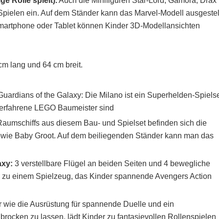
e Rolle spielt).
Auch die Minifiguren Star-Lord, Gamora, Drax
pielen ein. Auf dem Ständer kann das Marvel-Modell ausgestel
martphone oder Tablet können Kinder 3D-Modellansichten
cm lang und 64 cm breit.
ardians of the Galaxy: Die Milano ist ein Superhelden-Spiels
 erfahrene LEGO Baumeister sind
aumschiffs aus diesem Bau- und Spielset befinden sich die
sowie Baby Groot. Auf dem beiliegenden Ständer kann man das
axy:
3 verstellbare Flügel an beiden Seiten und 4 bewegliche
zu einem Spielzeug, das Kinder spannende Avengers Action
 wie die Ausrüstung für spannende Duelle und ein
brocken zu lassen, lädt Kinder zu fantasievollen Rollenspielen