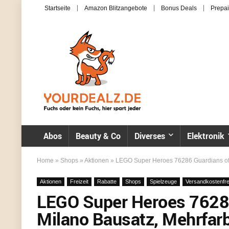
Startseite
Amazon Blitzangebote
Bonus Deals
Prepai
Abos
Beauty & Co
Diverses
Elektronik
Home
»
Shops
»
Aktionen
»
LEGO Super Heroes 76286 Guardians of th
Aktionen
Freizeit
Rabatte
Shops
Spielzeuge
Versandkostenfre
LEGO Super Heroes 76286
Milano Bausatz, Mehrfarbi