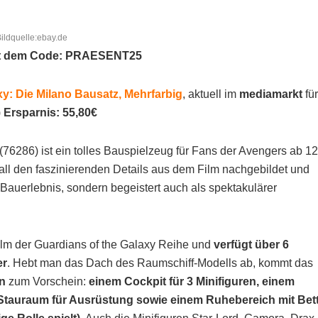
ildquelle:ebay.de
it dem Code: PRAESENT25
y: Die Milano Bausatz, Mehrfarbig
, aktuell im
mediamarkt
für
)
Ersparnis: 55,80€
(76286) ist ein tolles Bauspielzeug für Fans der Avengers ab 12
all den faszinierenden Details aus dem Film nachgebildet und
 Bauerlebnis, sondern begeistert auch als spektakulärer
ilm der Guardians of the Galaxy Reihe und
verfügt über 6
er
. Hebt man das Dach des Raumschiff-Modells ab, kommt das
en
zum Vorschein:
einem Cockpit für 3 Minifiguren, einem
 Stauraum für Ausrüstung sowie einem Ruhebereich mit Bet