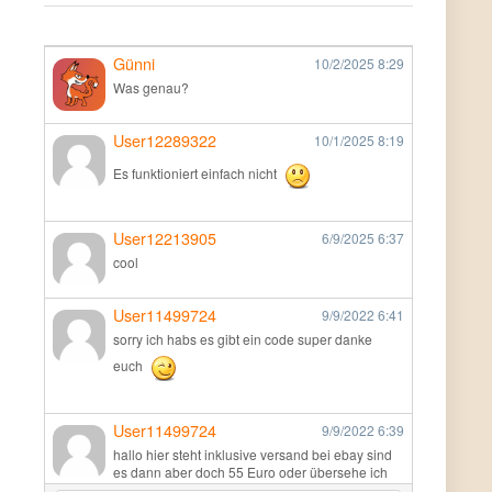
Günni
10/2/2025
8:29
Was genau?
User12289322
10/1/2025
8:19
Es funktioniert einfach nicht
User12213905
6/9/2025
6:37
cool
User11499724
9/9/2022
6:41
sorry ich habs es gibt ein code super danke
euch
User11499724
9/9/2022
6:39
hallo hier steht inklusive versand bei ebay sind
es dann aber doch 55 Euro oder übersehe ich