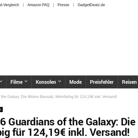
d-Vergleich
Amazon FAQ
Presse
GadgetDealz.de
Filme
Konsolen
Mode
Preisfehler
Reisen
e Galaxy: Die Milano Bausatz, Mehrfarbig für 124,19€ inkl. Versand!
i
 Guardians of the Galaxy: Die
g für 124,19€ inkl. Versand!