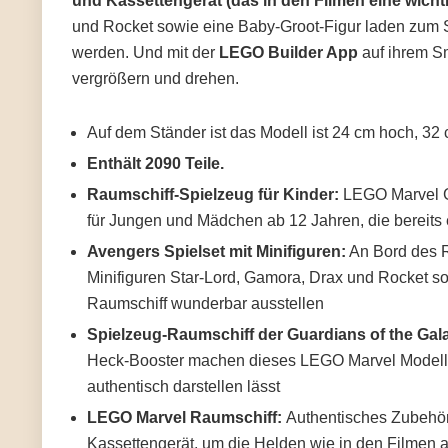
und Kassettengerät (das in den Filmen eine wichtig
und Rocket sowie eine Baby-Groot-Figur laden zum S
werden. Und mit der
LEGO Builder App
auf ihrem S
vergrößern und drehen.
Auf dem Ständer ist das Modell ist 24 cm hoch, 32 
Enthält 2090 Teile.
Raumschiff-Spielzeug für Kinder:
LEGO Marvel Gu
für Jungen und Mädchen ab 12 Jahren, die bereits
Avengers Spielset mit Minifiguren:
An Bord des R
Minifiguren Star-Lord, Gamora, Drax und Rocket 
Raumschiff wunderbar ausstellen
Spielzeug-Raumschiff der Guardians of the Gal
Heck-Booster machen dieses LEGO Marvel Modell 
authentisch darstellen lässt
LEGO Marvel Raumschiff:
Authentisches Zubehör
Kassettengerät, um die Helden wie in den Filmen a