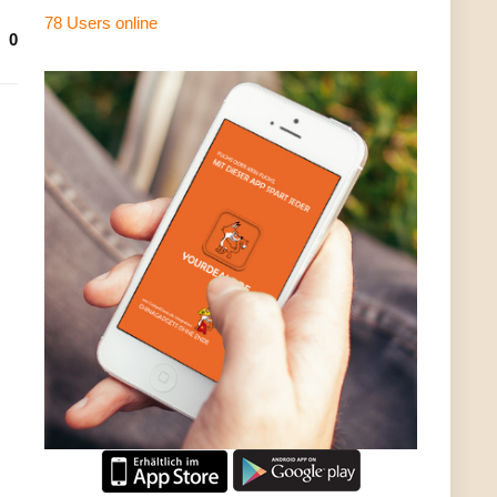
78 Users
online
0