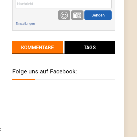
etwas
Günni
9/1/2022
6:17
Einstellungen
Ich glaube du hast den Sinn eines
Schnäppchenblogs noch immer nicht
verstanden?
KOMMENTARE
TAGS
Günni
9/1/2022
6:16
Dann schau mal bitte auf das Datum
Die
meisten Deals sind Tagespreise!
Folge uns auf Facebook:
User11493041
8/31/2022
7:10
Wird hier für 98,99 angeboten, bei Klick auf "Zum
Deal" sind es dann 140 Euro, das ist doch
Betrug am Kunden
Günni
7/30/2022
5:32
Wieso beschiss? Wir sind ein Schnäppchenblog
der "nur" auf Deals hinweist, wir selbst verkaufen
t
das Produkt nicht. Zudem ist das was du suchst
schon 2 Jahre her.