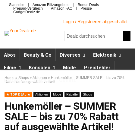
Startseite
Amazon Blitzangebote
Bonus Deals
Prepaid-Vergleich
Amazon FAQ
Presse
GadgetDealz.de
Login / Registrieren abgeschaltet
Abos
Beauty & Co
Diverses
Elektronik
Filme
Konsolen
Mode
Preisfehler
Home
»
Shops
»
Aktionen
»
Hunkemöller – SUMMER SALE – bis zu 70%
Reisen
Shops
Outlets
Rabatt auf ausgewählte Artikel!
TOP DEAL
Aktionen
Mode
Rabatte
Shops
Hunkemöller – SUMMER
SALE – bis zu 70% Rabatt
auf ausgewählte Artikel!