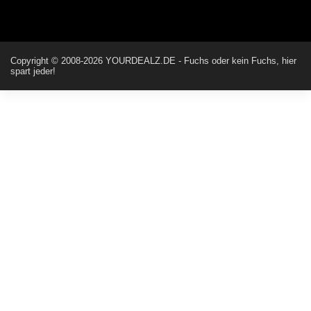
ALIENWESEN
Ich habe nun nochmal den DEAL eingesendet: Dein Deal
wurde erfolgreich gesendet. Vielen Dank!
Copyright © 2008-2026 YOURDEALZ.DE - Fuchs oder kein Fuchs, hier
spart jeder!
ALIENWESEN
direkt hier über Deal melde Button
User11445886
direkt hier über Deal melde Button
Günni
Hallo, wohin hast du den Deal denn geschickt?
ALIENWESEN
huhu zs wann wird mein Deal freigeschalten kann das jemand
hier sagen?
Günni
Hallo