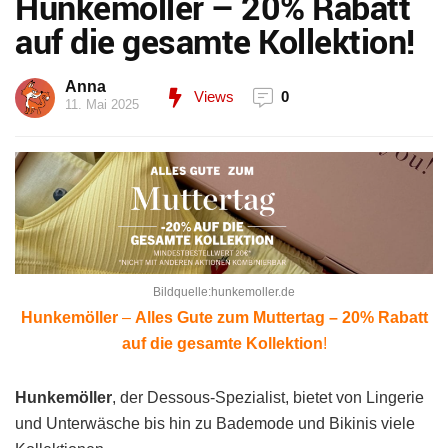
Hunkemöller – 20% Rabatt
auf die gesamte Kollektion!
Anna
Views
0
11. Mai 2025
Bildquelle:hunkemoller.de
Hunkemöller
–
Alles Gute zum Muttertag – 20% Rabatt
auf die gesamte Kollektion
!
Hunkemöller
, der Dessous-Spezialist, bietet von Lingerie
und Unterwäsche bis hin zu Bademode und Bikinis viele