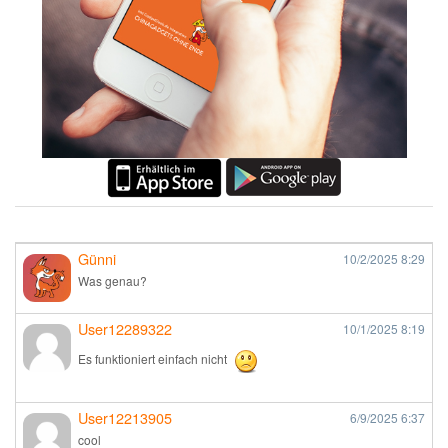
Günni
10/2/2025
8:29
Was genau?
User12289322
10/1/2025
8:19
Es funktioniert einfach nicht
User12213905
6/9/2025
6:37
cool