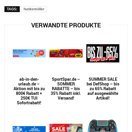
TAGS:
hunkemöller
VERWANDTE PRODUKTE
ab-in-den-
SportSpar.de –
SUMMER SALE
urlaub.de –
SOMMER
bei DefShop – bis
Aktion mit bis zu
RABATTE – bis
zu 65% Rabatt
800€ Rabatt +
35% Rabatt inkl.
auf ausgewählte
250€ TUI
Versand!
Artikel!
Sofortrabatt!