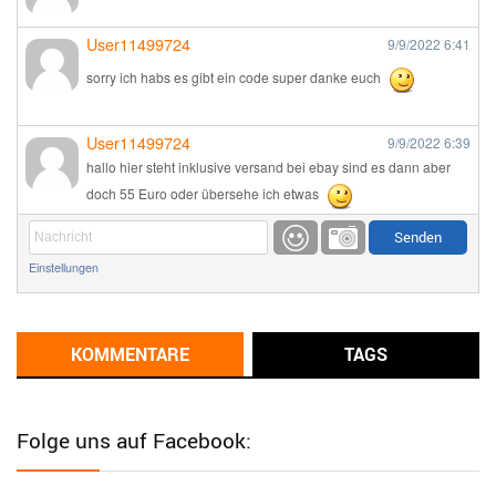
User11499724
9/9/2022
6:41
sorry ich habs es gibt ein code super danke euch
User11499724
9/9/2022
6:39
hallo hier steht inklusive versand bei ebay sind es dann aber
doch 55 Euro oder übersehe ich etwas
Günni
9/1/2022
6:17
Einstellungen
Ich glaube du hast den Sinn eines Schnäppchenblogs noch
immer nicht verstanden?
Günni
KOMMENTARE
TAGS
9/1/2022
6:16
Dann schau mal bitte auf das Datum
Die meisten Deals
sind Tagespreise!
Folge uns auf Facebook:
User11493041
8/31/2022
7:10
Wird hier für 98,99 angeboten, bei Klick auf "Zum Deal" sind es