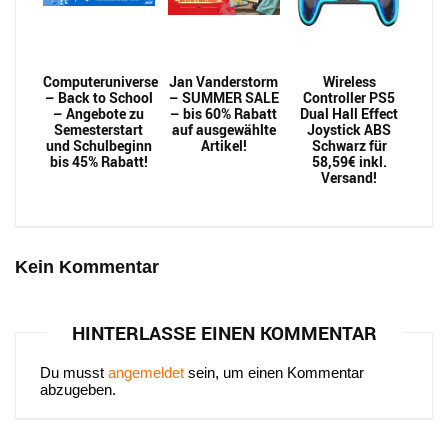
Computeruniverse
Jan Vanderstorm
Wireless
– Back to School
– SUMMER SALE
Controller PS5
– Angebote zu
– bis 60% Rabatt
Dual Hall Effect
Semesterstart
auf ausgewählte
Joystick ABS
und Schulbeginn
Artikel!
Schwarz für
bis 45% Rabatt!
58,59€ inkl.
Versand!
Kein Kommentar
HINTERLASSE EINEN KOMMENTAR
Du musst
angemeldet
sein, um einen Kommentar
abzugeben.