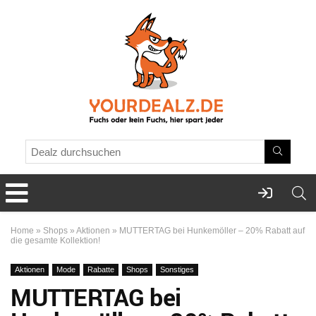
Home
»
Shops
»
Aktionen
»
MUTTERTAG bei Hunkemöller – 20% Rabatt auf
die gesamte Kollektion!
Aktionen
Mode
Rabatte
Shops
Sonstiges
MUTTERTAG bei