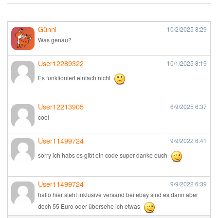
Günni
10/2/2025
8:29
Was genau?
User12289322
10/1/2025
8:19
Es funktioniert einfach nicht
User12213905
6/9/2025
6:37
cool
User11499724
9/9/2022
6:41
sorry ich habs es gibt ein code super danke euch
User11499724
9/9/2022
6:39
hallo hier steht inklusive versand bei ebay sind es dann aber
doch 55 Euro oder übersehe ich etwas