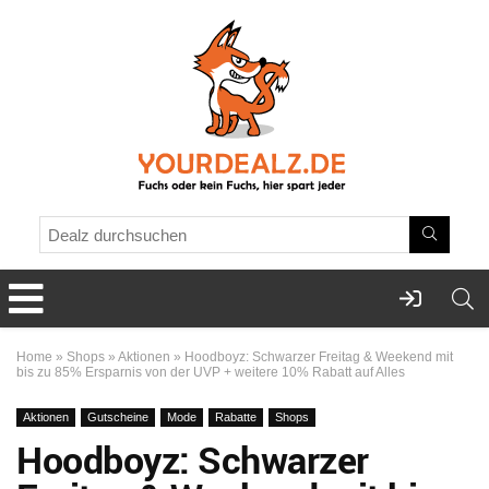
Home
»
Shops
»
Aktionen
»
Hoodboyz: Schwarzer Freitag & Weekend mit
bis zu 85% Ersparnis von der UVP + weitere 10% Rabatt auf Alles
Aktionen
Gutscheine
Mode
Rabatte
Shops
Hoodboyz: Schwarzer