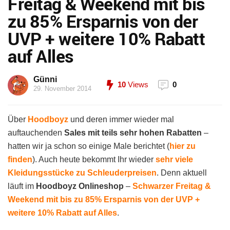
Freitag & Weekend mit bis
zu 85% Ersparnis von der
UVP + weitere 10% Rabatt
auf Alles
Günni
10
Views
0
29. November 2014
Über
Hoodboyz
und deren immer wieder mal
auftauchenden
Sales mit teils sehr hohen Rabatten
–
hatten wir ja schon so einige Male berichtet (
hier zu
finden
). Auch heute bekommt Ihr wieder
sehr viele
Kleidungsstücke zu Schleuderpreisen
. Denn aktuell
läuft im
Hoodboyz Onlineshop
–
Schwarzer Freitag &
Weekend mit bis zu 85% Ersparnis von der UVP +
weitere 10% Rabatt auf Alles
.