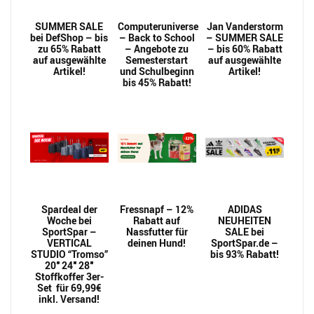
SUMMER SALE
Computeruniverse
Jan Vanderstorm
bei DefShop – bis
– Back to School
– SUMMER SALE
zu 65% Rabatt
– Angebote zu
– bis 60% Rabatt
auf ausgewählte
Semesterstart
auf ausgewählte
Artikel!
und Schulbeginn
Artikel!
bis 45% Rabatt!
Spardeal der
Fressnapf – 12%
ADIDAS
Woche bei
Rabatt auf
NEUHEITEN
SportSpar –
Nassfutter für
SALE bei
VERTICAL
deinen Hund!
SportSpar.de –
STUDIO “Tromso”
bis 93% Rabatt!
20″ 24″ 28″
Stoffkoffer 3er-
Set für 69,99€
inkl. Versand!