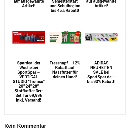
auf ausgewählte
Semesterstart
auf ausgewählte
Artikel!
und Schulbeginn
Artikel!
bis 45% Rabatt!
Spardeal der
Fressnapf – 12%
ADIDAS
Woche bei
Rabatt auf
NEUHEITEN
SportSpar –
Nassfutter für
SALE bei
VERTICAL
deinen Hund!
SportSpar.de –
STUDIO “Tromso”
bis 93% Rabatt!
20″ 24″ 28″
Stoffkoffer 3er-
Set für 69,99€
inkl. Versand!
Kein Kommentar