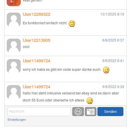
User12289322
10/1/2025
8:19
Es funktioniert einfach nicht
User12213905
6/9/2025
6:37
cool
User11499724
9/9/2022
6:41
sorry ich habs es gibt ein code super danke euch
User11499724
9/9/2022
6:39
hallo hier steht inklusive versand bei ebay sind es dann aber
doch 55 Euro oder übersehe ich etwas
Günni
9/1/2022
6:17
Einstellungen
Ich glaube du hast den Sinn eines Schnäppchenblogs noch
immer nicht verstanden?