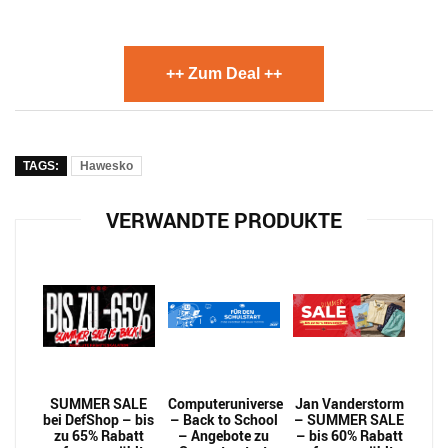
++ Zum Deal ++
TAGS:
Hawesko
VERWANDTE PRODUKTE
SUMMER SALE
Computeruniverse
Jan Vanderstorm
bei DefShop – bis
– Back to School
– SUMMER SALE
zu 65% Rabatt
– Angebote zu
– bis 60% Rabatt