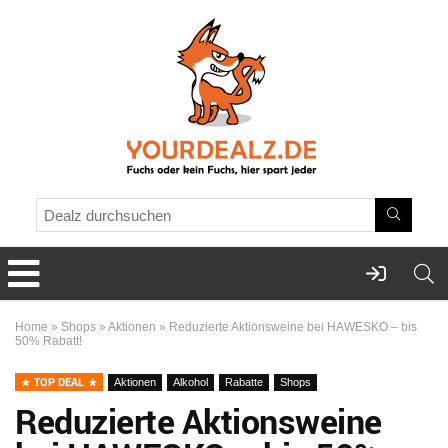
Home
»
Shops
»
Aktionen
»
Reduzierte Aktionsweine bei HAWESKO – bis
50% Rabatt!
TOP DEAL
Aktionen
Alkohol
Rabatte
Shops
Reduzierte Aktionsweine