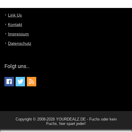
Günni
7/11/2022
5:43
Du hast eine Mail
Link Us
Kontakt
Günni
7/11/2022
5:40
Impressum
Ich schreib dir mal zurück!
Datenschutz
Günni
7/11/2022
5:40
Jo habs gefunden!
Folgt uns…
ALIENWESEN
7/11/2022
5:40
alternativ Email senden an admin@yourdealz.de ?
ALIENWESEN
7/11/2022
5:38
nein, Dealübeschrift: DDownload
Günni
7/11/2022
3:50
Copyright © 2008-2026 YOURDEALZ.DE - Fuchs oder kein
ist es der deal den ich gerade gepostet habe?
Fuchs, hier spart jeder!