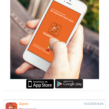
Günni
10/2/2025
8:29
Was genau?