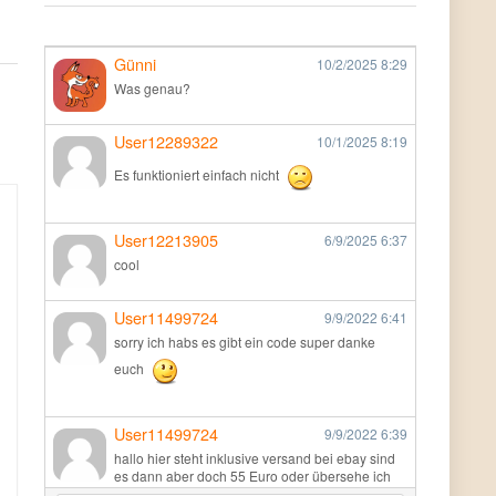
Günni
10/2/2025
8:29
Was genau?
User12289322
10/1/2025
8:19
Es funktioniert einfach nicht
User12213905
6/9/2025
6:37
cool
User11499724
9/9/2022
6:41
sorry ich habs es gibt ein code super danke
euch
User11499724
9/9/2022
6:39
hallo hier steht inklusive versand bei ebay sind
es dann aber doch 55 Euro oder übersehe ich