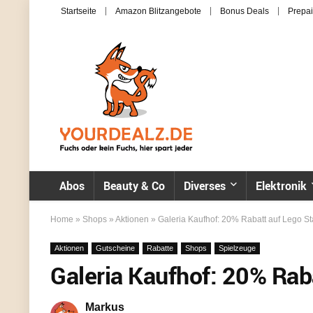
Startseite
Amazon Blitzangebote
Bonus Deals
Prepai
Abos
Beauty & Co
Diverses
Elektronik
Home
»
Shops
»
Aktionen
»
Galeria Kaufhof: 20% Rabatt auf Lego Sta
Aktionen
Gutscheine
Rabatte
Shops
Spielzeuge
Galeria Kaufhof: 20% Raba
Markus