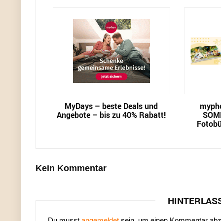
MyDays – beste Deals und
mypho
Angebote – bis zu 40% Rabatt!
SOM
Fotobü
Kein Kommentar
HINTERLAS
Du musst
angemeldet
sein, um einen Kommentar ab