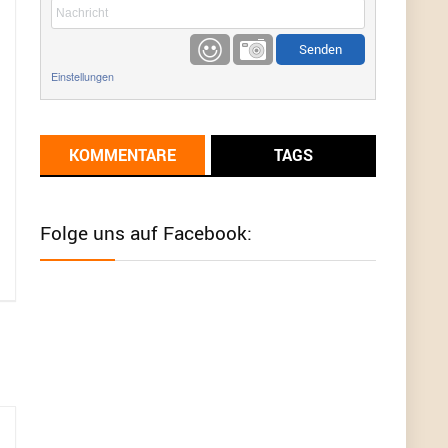
etwas
Günni
9/1/2022
6:17
Einstellungen
Ich glaube du hast den Sinn eines
Schnäppchenblogs noch immer nicht
verstanden?
KOMMENTARE
TAGS
Günni
9/1/2022
6:16
Dann schau mal bitte auf das Datum
Die
meisten Deals sind Tagespreise!
Folge uns auf Facebook:
User11493041
8/31/2022
7:10
Wird hier für 98,99 angeboten, bei Klick auf "Zum
Deal" sind es dann 140 Euro, das ist doch
Betrug am Kunden
Günni
7/30/2022
5:32
Wieso beschiss? Wir sind ein Schnäppchenblog
der "nur" auf Deals hinweist, wir selbst verkaufen
das Produkt nicht. Zudem ist das was du suchst
schon 2 Jahre her.