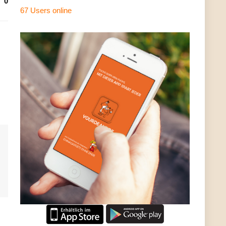
0
67 Users
online