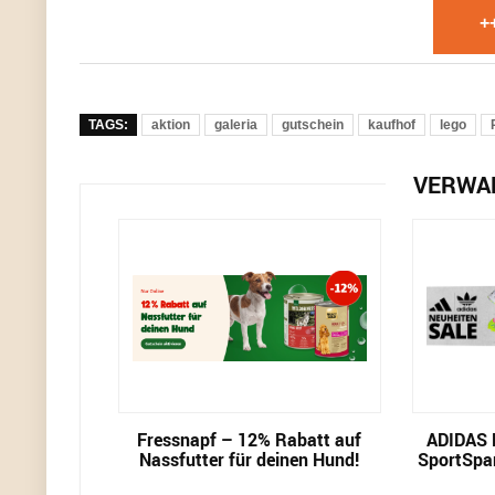
+
TAGS:
aktion
galeria
gutschein
kaufhof
lego
VERWA
Fressnapf – 12% Rabatt auf
ADIDAS 
Nassfutter für deinen Hund!
SportSpar