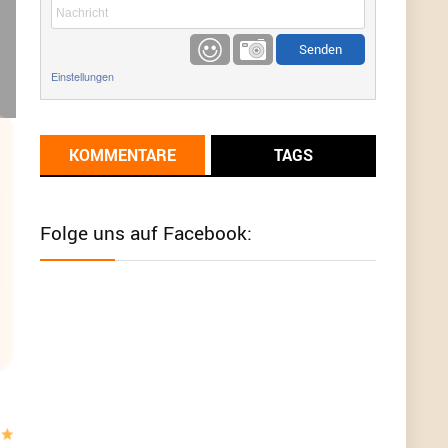
etwas
Günni
9/1/2022
6:17
Einstellungen
Ich glaube du hast den Sinn eines
Schnäppchenblogs noch immer nicht
verstanden?
KOMMENTARE
TAGS
Günni
9/1/2022
6:16
Dann schau mal bitte auf das Datum
Die
meisten Deals sind Tagespreise!
Folge uns auf Facebook:
User11493041
8/31/2022
7:10
Wird hier für 98,99 angeboten, bei Klick auf "Zum
Deal" sind es dann 140 Euro, das ist doch
Betrug am Kunden
Günni
7/30/2022
5:32
Wieso beschiss? Wir sind ein Schnäppchenblog
der "nur" auf Deals hinweist, wir selbst verkaufen
das Produkt nicht. Zudem ist das was du suchst
schon 2 Jahre her.