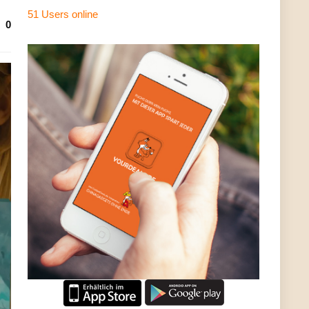
51 Users
online
0