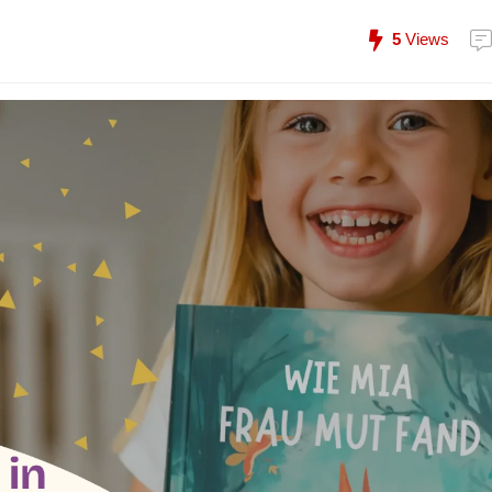
5
Views