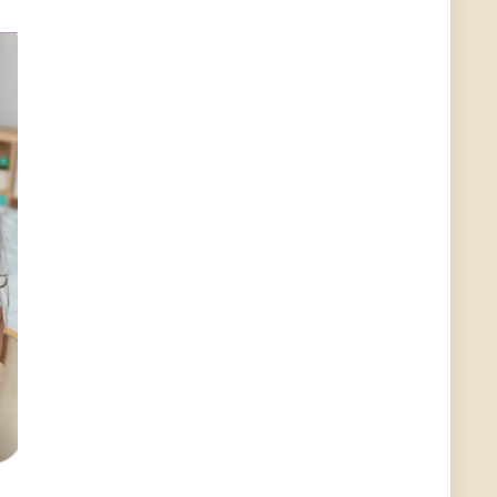
Günni
7/10/2022
4:55
Hallo, wohin hast du den Deal denn geschickt?
ALIENWESEN
7/7/2022
5:56
huhu zs wann wird mein Deal freigeschalten
kann das jemand hier sagen?
Günni
5/10/2022
10:18
Hallo
Günni
2/28/2022
4:06
alles klar und bei dir
User11357677
2/21/2022
8:40
alles klar bei euch ihr Schnäppchenjäger?
User11357677
2/21/2022
8:39