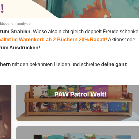
ldquelle:framily.de
zum Strahlen.
Wieso also nicht gleich doppelt Freude schenk
altet im Warenkorb ab 2 Büchern 20% Rabatt!
Aktionscode:
 zum Ausdrucken!
chern
mit den bekannten Helden und schreibe
deine ganz