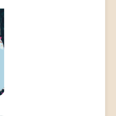
hallo Günni
User11313409
12/23/2021
9:55
...
User11208564
8/30/2021
12:21
Meow Meow vom Ring
Schnepfe
7/25/2021
9:16
OK . Oben rechts
Schnepfe
7/25/2021
9:16
Moin, Wollte die App installieren, finde sie aber
nicht im Playstore. Der Link unten rechts, geht
auch ins Leere