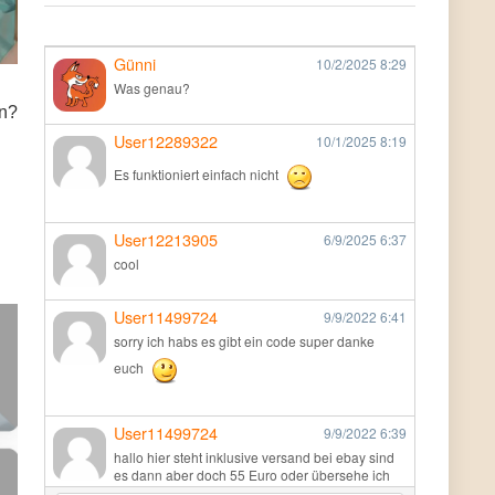
Günni
10/2/2025
8:29
Was genau?
en?
User12289322
10/1/2025
8:19
Es funktioniert einfach nicht
User12213905
6/9/2025
6:37
cool
User11499724
9/9/2022
6:41
sorry ich habs es gibt ein code super danke
euch
User11499724
9/9/2022
6:39
hallo hier steht inklusive versand bei ebay sind
es dann aber doch 55 Euro oder übersehe ich