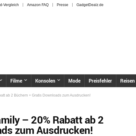
d-Vergleich
Amazon FAQ
Presse
GadgetDealz.de
Filme
Konsolen
Mode
Preisfehler
Reisen
batt ab 2 Büchern + Gratis Downloads zum Ausdrucken!
amily – 20% Rabatt ab 2
ads zum Ausdrucken!