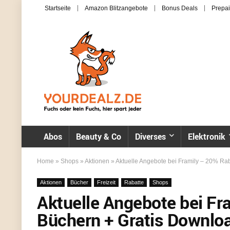
Startseite
Amazon Blitzangebote
Bonus Deals
Prepai
Abos
Beauty & Co
Diverses
Elektronik
Home
»
Shops
»
Aktionen
»
Aktuelle Angebote bei Framily – 20% Ra
Aktionen
Bücher
Freizeit
Rabatte
Shops
Aktuelle Angebote bei Fr
Büchern + Gratis Downlo