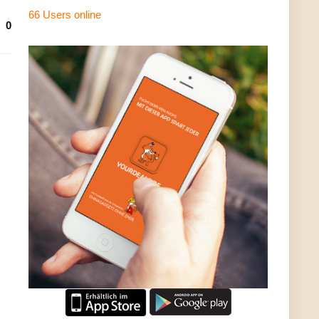
66 Users
online
0