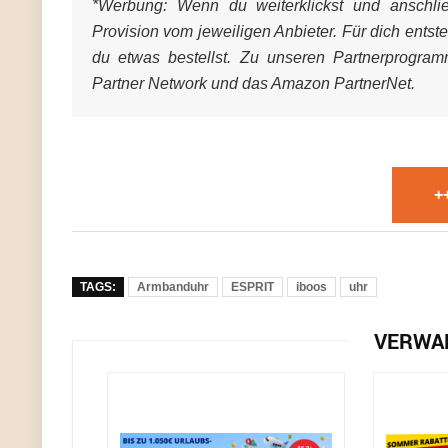
*Werbung:
Wenn du weiterklickst und anschließ
Provision vom jeweiligen Anbieter. Für dich entst
du etwas bestellst. Zu unseren Partnerprogra
Partner Network und das Amazon PartnerNet.
+
TAGS:
Armbanduhr
ESPRIT
iboos
uhr
VERWA