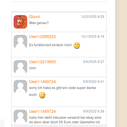
Günni
10/2/2025
8:29
Was genau?
User12289322
10/1/2025
8:19
Es funktioniert einfach nicht
User12213905
6/9/2025
6:37
cool
User11499724
9/9/2022
6:41
sorry ich habs es gibt ein code super danke
euch
User11499724
9/9/2022
6:39
hallo hier steht inklusive versand bei ebay sind
es dann aber doch 55 Euro oder übersehe ich