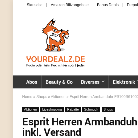
Startseite
Amazon Blitzangebote
Bonus Deals
Prepai
Abos
Beauty & Co
Diverses
Elektronik
Home
»
Shops
»
Aktionen
»
Esprit Herren Armbanduhr ES100S61002 f
Aktionen
Liveshopping
Rabatte
Schmuck
Shops
Esprit Herren Armbandu
inkl. Versand