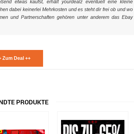
end etwas kaufst, erhält yourdealz eventuell eine kleine
ehen dabei keinerlei Mehrkosten und es steht dir frei ob und wo
mmen und Partnerschaften gehören unter anderem das Ebay
+ Zum Deal ++
NDTE PRODUKTE