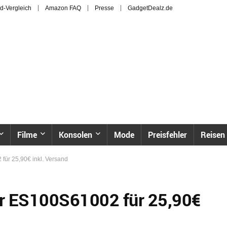
d-Vergleich
Amazon FAQ
Presse
GadgetDealz.de
Filme
Konsolen
Mode
Preisfehler
Reisen
ür 25,90€ inkl. Versand
hr ES100S61002 für 25,90€