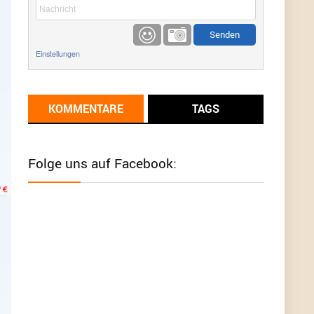
etwas
Günni
9/1/2022
6:17
Einstellungen
Ich glaube du hast den Sinn eines
Schnäppchenblogs noch immer nicht
verstanden?
KOMMENTARE
TAGS
Günni
9/1/2022
6:16
Dann schau mal bitte auf das Datum
Die
meisten Deals sind Tagespreise!
Folge uns auf Facebook:
User11493041
8/31/2022
7:10
Wird hier für 98,99 angeboten, bei Klick auf "Zum
Deal" sind es dann 140 Euro, das ist doch
Betrug am Kunden
Günni
7/30/2022
5:32
Wieso beschiss? Wir sind ein Schnäppchenblog
der "nur" auf Deals hinweist, wir selbst verkaufen
das Produkt nicht. Zudem ist das was du suchst
schon 2 Jahre her.