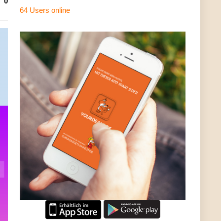
0
64 Users
online