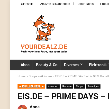
Startseite
Amazon Blitzangebote
Bonus Deals
Prepai
Abos
Beauty & Co
Diverses
Elektronik
Home
»
Shops
»
Aktionen
»
EIS.DE – PRIME DAYS – bis 98% Rabatt
KNALLER DEAL
Aktionen
Rabatte
Shops
Sonstiges
EIS.DE – PRIME DAYS – b
Anna