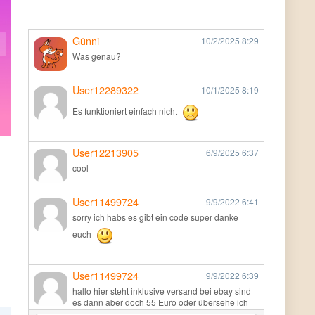
Günni
10/2/2025
8:29
Was genau?
User12289322
10/1/2025
8:19
Es funktioniert einfach nicht
User12213905
6/9/2025
6:37
cool
User11499724
9/9/2022
6:41
sorry ich habs es gibt ein code super danke
euch
User11499724
9/9/2022
6:39
hallo hier steht inklusive versand bei ebay sind
es dann aber doch 55 Euro oder übersehe ich