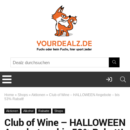
Home
»
Shops
»
Aktionen
»
Club of Wine – HALLOWEEN Angebote – bis
53% Rabatt!
Aktionen
Alkohol
Rabatte
Shops
Club of Wine – HALLOWEEN