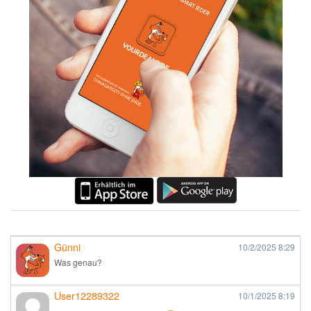
Günni
10/2/2025
8:29
Was genau?
User12289322
10/1/2025
8:19