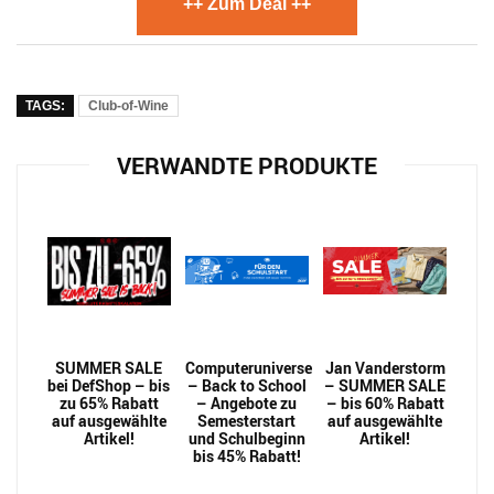
++ Zum Deal ++
TAGS:
Club-of-Wine
VERWANDTE PRODUKTE
SUMMER SALE
Computeruniverse
Jan Vanderstorm
bei DefShop – bis
– Back to School
– SUMMER SALE
zu 65% Rabatt
– Angebote zu
– bis 60% Rabatt
auf ausgewählte
Semesterstart
auf ausgewählte
Artikel!
und Schulbeginn
Artikel!
bis 45% Rabatt!