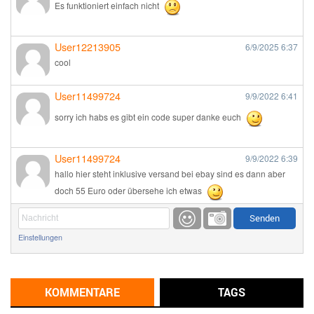
Es funktioniert einfach nicht
User12213905
6/9/2025
6:37
cool
User11499724
9/9/2022
6:41
sorry ich habs es gibt ein code super danke euch
User11499724
9/9/2022
6:39
hallo hier steht inklusive versand bei ebay sind es dann aber
doch 55 Euro oder übersehe ich etwas
Günni
9/1/2022
6:17
Einstellungen
Ich glaube du hast den Sinn eines Schnäppchenblogs noch
immer nicht verstanden?
Günni
KOMMENTARE
TAGS
9/1/2022
6:16
Dann schau mal bitte auf das Datum
Die meisten Deals