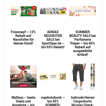
Fressnapf – 12%
ADIDAS
SUMMER
Rabatt auf
NEUHEITEN
BEAUTY SALE bei
Nassfutter für
SALE bei
Parfümerie
deinen Hund!
SportSpar.de –
Pieper – bis 60%
bis 93% Rabatt!
Rabatt auf
ausgewählte
Artikel!
MyDays – beste
myphotobook –
Indicode Herren
Deals und
bis 45%
Cargoshorts
Angebote – bis
SOMMER-
Nicolas Check-