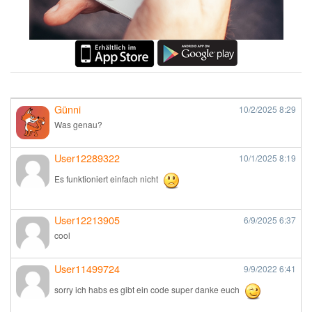
Günni
10/2/2025
8:29
Was genau?
User12289322
10/1/2025
8:19
Es funktioniert einfach nicht
User12213905
6/9/2025
6:37
cool
User11499724
9/9/2022
6:41
sorry ich habs es gibt ein code super danke euch