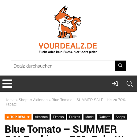
Home
»
Shops
»
Aktionen
»
Blue Tomato – SUMMER SALE – bis zu 70%
Rabatt!
TOP DEAL
Aktionen
Fitness
Freizeit
Mode
Rabatte
Shops
Blue Tomato – SUMMER