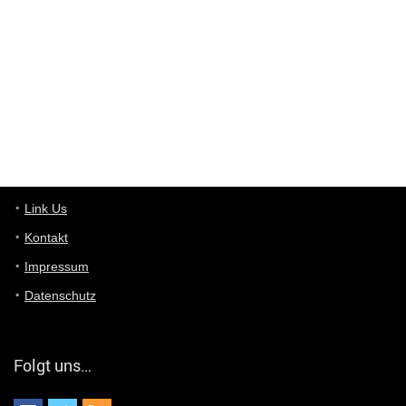
ist das was du suchst schon 2 Jahre her.
User11448863
7/13/2022
3:39
von welchem Panel sprichst du?
User11448767
7/13/2022
1:15
... das Panel hat eine durchsichtige Folie - muss diese weg??
Günni
7/11/2022
5:43
Du hast eine Mail
Link Us
Kontakt
Günni
7/11/2022
5:40
Impressum
Ich schreib dir mal zurück!
Datenschutz
Günni
7/11/2022
5:40
Jo habs gefunden!
Folgt uns…
ALIENWESEN
7/11/2022
5:40