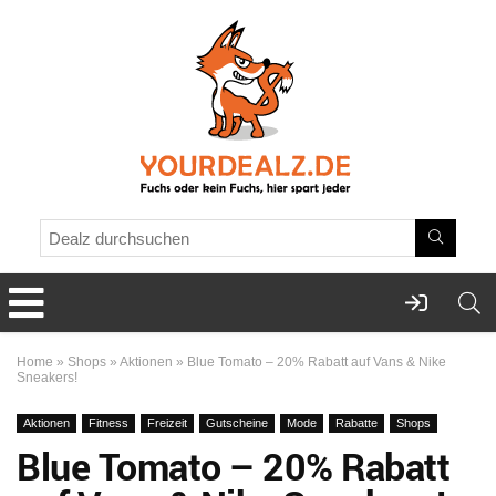
Home
»
Shops
»
Aktionen
»
Blue Tomato – 20% Rabatt auf Vans & Nike
Sneakers!
Aktionen
Fitness
Freizeit
Gutscheine
Mode
Rabatte
Shops
Blue Tomato – 20% Rabatt