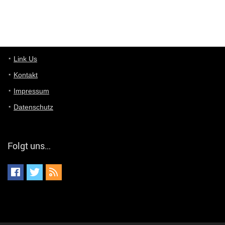
User11448767
7/13/2022
1:15
... das Panel hat eine durchsichtige Folie - muss diese weg??
Günni
7/11/2022
5:43
Du hast eine Mail
Link Us
Kontakt
Günni
7/11/2022
5:40
Impressum
Ich schreib dir mal zurück!
Datenschutz
Günni
7/11/2022
5:40
Jo habs gefunden!
Folgt uns…
ALIENWESEN
7/11/2022
5:40
alternativ Email senden an admin@yourdealz.de ?
ALIENWESEN
7/11/2022
5:38
nein, Dealübeschrift: DDownload