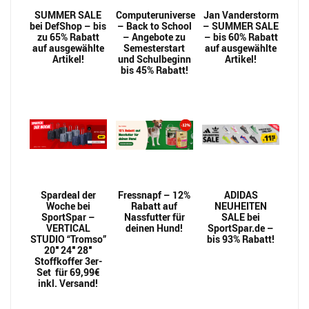
SUMMER SALE
Computeruniverse
Jan Vanderstorm
bei DefShop – bis
– Back to School
– SUMMER SALE
zu 65% Rabatt
– Angebote zu
– bis 60% Rabatt
auf ausgewählte
Semesterstart
auf ausgewählte
Artikel!
und Schulbeginn
Artikel!
bis 45% Rabatt!
Spardeal der
Fressnapf – 12%
ADIDAS
Woche bei
Rabatt auf
NEUHEITEN
SportSpar –
Nassfutter für
SALE bei
VERTICAL
deinen Hund!
SportSpar.de –
STUDIO “Tromso”
bis 93% Rabatt!
20″ 24″ 28″
Stoffkoffer 3er-
Set für 69,99€
inkl. Versand!