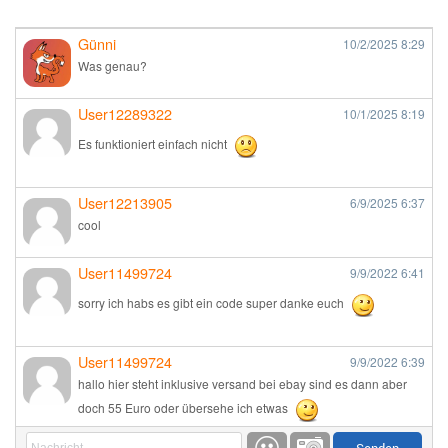
Günni
10/2/2025
8:29
Was genau?
User12289322
10/1/2025
8:19
Es funktioniert einfach nicht
User12213905
6/9/2025
6:37
cool
User11499724
9/9/2022
6:41
sorry ich habs es gibt ein code super danke euch
User11499724
9/9/2022
6:39
hallo hier steht inklusive versand bei ebay sind es dann aber
doch 55 Euro oder übersehe ich etwas