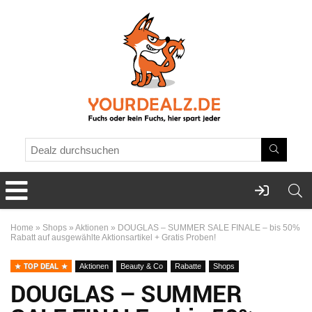
Home
»
Shops
»
Aktionen
»
DOUGLAS – SUMMER SALE FINALE – bis 50%
Rabatt auf ausgewählte Aktionsartikel + Gratis Proben!
TOP DEAL
Aktionen
Beauty & Co
Rabatte
Shops
DOUGLAS – SUMMER