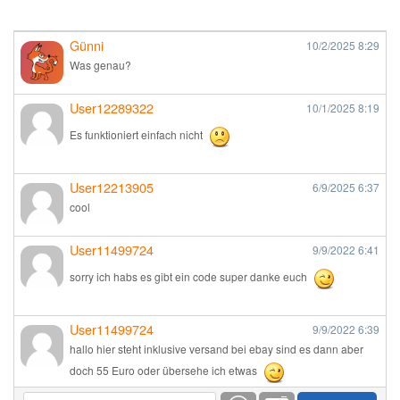
Günni
10/2/2025
8:29
Was genau?
User12289322
10/1/2025
8:19
Es funktioniert einfach nicht
User12213905
6/9/2025
6:37
cool
User11499724
9/9/2022
6:41
sorry ich habs es gibt ein code super danke euch
User11499724
9/9/2022
6:39
hallo hier steht inklusive versand bei ebay sind es dann aber
doch 55 Euro oder übersehe ich etwas