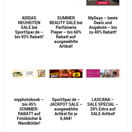
ADIDAS
SUMMER
MyDays – beste
NEUHEITEN
BEAUTY SALE bei
Deals und
SALE bei
Parfümerie
Angebote – bis
SportSpar.de –
Pieper – bis 60%
zu 40% Rabatt!
bis 93% Rabatt!
Rabatt auf
ausgewählte
Artikel!
myphotobook –
SportSpar.de –
LASCANA –
bis 45%
JACKPOT SALE –
SALE SPECIAL –
SOMMER-
ausgewählte
20% Extra auf
RABATT auf
Artikel für je
SALE Artikel!
Fotobücher &
6,66€!
Wandbilder!