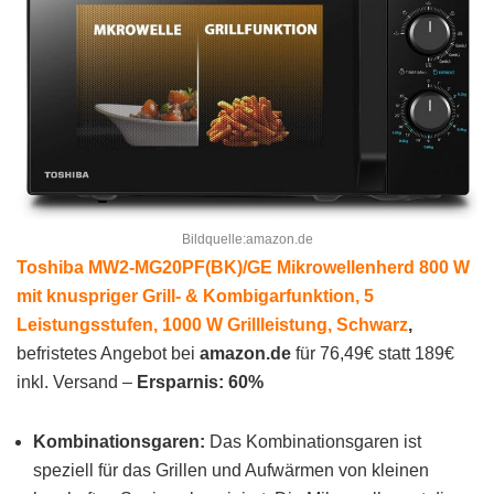
Bildquelle:amazon.de
Toshiba MW2-MG20PF(BK)/GE Mikrowellenherd 800 W
mit knuspriger Grill- & Kombigarfunktion, 5
Leistungsstufen, 1000 W Grillleistung, Schwarz
,
befristetes Angebot bei
amazon.de
für 76,49€ statt 189€
inkl. Versand –
Ersparnis: 60%
Kombinationsgaren:
Das Kombinationsgaren ist
speziell für das Grillen und Aufwärmen von kleinen