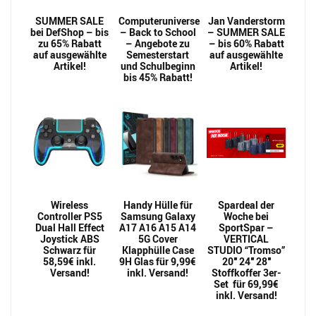
SUMMER SALE
Computeruniverse
Jan Vanderstorm
bei DefShop – bis
– Back to School
– SUMMER SALE
zu 65% Rabatt
– Angebote zu
– bis 60% Rabatt
auf ausgewählte
Semesterstart
auf ausgewählte
Artikel!
und Schulbeginn
Artikel!
bis 45% Rabatt!
Wireless
Handy Hülle für
Spardeal der
Controller PS5
Samsung Galaxy
Woche bei
Dual Hall Effect
A17 A16 A15 A14
SportSpar –
Joystick ABS
5G Cover
VERTICAL
Schwarz für
Klapphülle Case
STUDIO “Tromso”
58,59€ inkl.
9H Glas für 9,99€
20″ 24″ 28″
Versand!
inkl. Versand!
Stoffkoffer 3er-
Set für 69,99€
inkl. Versand!