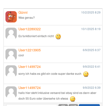
Günni
10/2/2025
8:29
Was genau?
User12289322
10/1/2025
8:19
Es funktioniert einfach nicht
User12213905
6/9/2025
6:37
cool
User11499724
9/9/2022
6:41
sorry ich habs es gibt ein code super danke euch
User11499724
9/9/2022
6:39
hallo hier steht inklusive versand bei ebay sind es dann aber
doch 55 Euro oder übersehe ich etwas