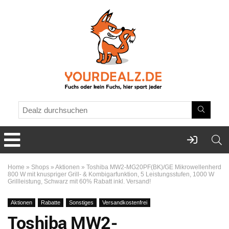
Home
»
Shops
»
Aktionen
»
Toshiba MW2-MG20PF(BK)/GE Mikrowellenherd
800 W mit knuspriger Grill- & Kombigarfunktion, 5 Leistungsstufen, 1000 W
Grillleistung, Schwarz mit 60% Rabatt inkl. Versand!
Aktionen
Rabatte
Sonstiges
Versandkostenfrei
Toshiba MW2-