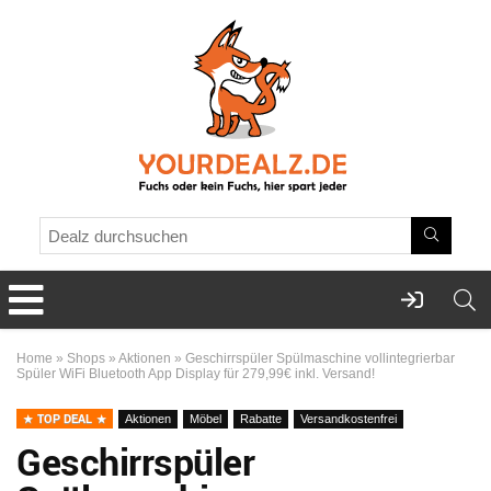
Home
»
Shops
»
Aktionen
»
Geschirrspüler Spülmaschine vollintegrierbar
Spüler WiFi Bluetooth App Display für 279,99€ inkl. Versand!
TOP DEAL
Aktionen
Möbel
Rabatte
Versandkostenfrei
Geschirrspüler