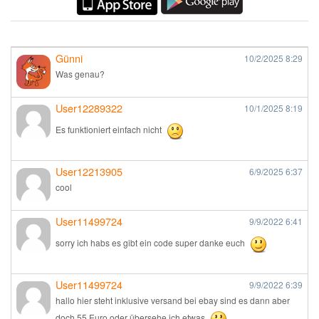
Günni
10/2/2025
8:29
Was genau?
User12289322
10/1/2025
8:19
Es funktioniert einfach nicht
User12213905
6/9/2025
6:37
cool
User11499724
9/9/2022
6:41
sorry ich habs es gibt ein code super danke euch
User11499724
9/9/2022
6:39
hallo hier steht inklusive versand bei ebay sind es dann aber
doch 55 Euro oder übersehe ich etwas