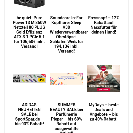
be quiet! Pure
Soundcore In-Ear
Fressnapf – 12%
Power 13 M 850W
Kopfhörer Sleep
Rabatt auf
Netzteil 80 PLUS
A30
Nassfutter für
Gold Effizienz
Wiederverwendbarer
deinen Hund!
ATX 3.1 PCIe 5.1
Ohrstöpsel
für 106,60€ inkl.
Schlafen Weiß für
Versand!
194,13€ inkl.
Versand!
ADIDAS
SUMMER
MyDays – beste
NEUHEITEN
BEAUTY SALE bei
Deals und
SALE bei
Parfümerie
Angebote – bis
SportSpar.de –
Pieper – bis 60%
zu 40% Rabatt!
bis 93% Rabatt!
Rabatt auf
ausgewählte