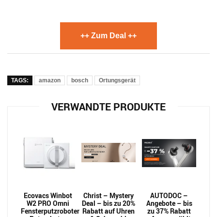
++ Zum Deal ++
TAGS:
amazon
bosch
Ortungsgerät
VERWANDTE PRODUKTE
Ecovacs Winbot
Christ – Mystery
AUTODOC –
W2 PRO Omni
Deal – bis zu 20%
Angebote – bis
Fensterputzroboter
Rabatt auf Uhren
zu 37% Rabatt