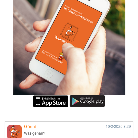
Günni
10/2/2025
8:29
Was genau?