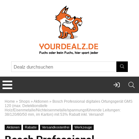
Home
»
Shops
»
Aktionen
»
Bosch Professional digitales Ortungsgerät GMS
120 (max. Detektionstiefe
Holz/Eisenmetalle/Nichteisenmetalle/spannungsführende Leitungen:
38/120/80/50 mm, im Karton) mit 53% Rabatt inkl. Versand!
Aktionen
Rabatte
Versandkostenfrei
Werkzeuge