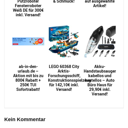
Putzroboter
& Schmuck!
auf ausgewählte
Fensterroboter
Artikel!
Weiß DE für 300€
inkl. Versand!
ab-in-den-
LEGO 60368 City
Akku-
urlaub.de –
Arktis-
Handstaubsauger
Aktion mit bis zu
Forschungsschiff,
kabellos und
800€ Rabatt +
Konstruktionsspielzeug
beutellos – Auto
250€ TUI
für 142,10€ inkl.
Büro Haus für
Sofortrabatt!
Versand!
29,90€ inkl.
Versand!
Kein Kommentar