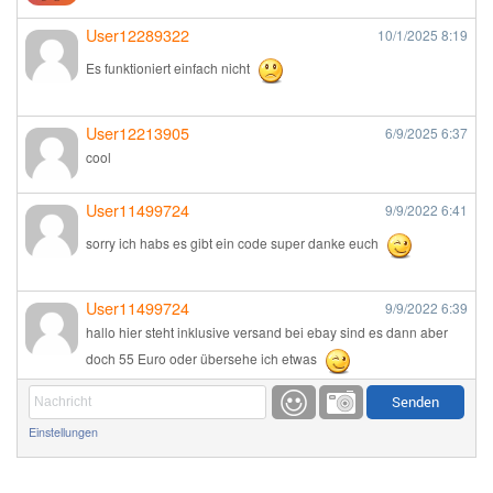
User12289322
10/1/2025
8:19
Es funktioniert einfach nicht
User12213905
6/9/2025
6:37
cool
User11499724
9/9/2022
6:41
sorry ich habs es gibt ein code super danke euch
User11499724
9/9/2022
6:39
hallo hier steht inklusive versand bei ebay sind es dann aber
doch 55 Euro oder übersehe ich etwas
Günni
9/1/2022
6:17
Einstellungen
Ich glaube du hast den Sinn eines Schnäppchenblogs noch
immer nicht verstanden?