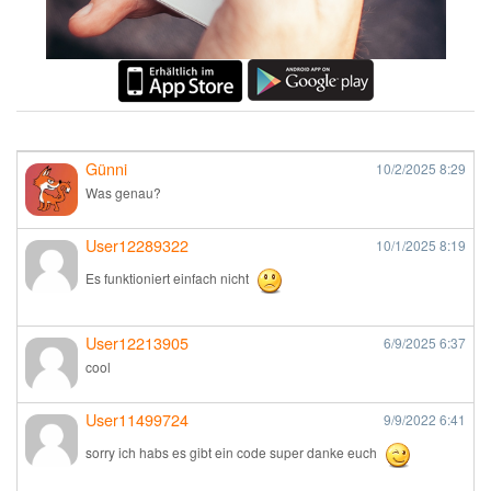
Günni
10/2/2025
8:29
Was genau?
User12289322
10/1/2025
8:19
Es funktioniert einfach nicht
User12213905
6/9/2025
6:37
cool
User11499724
9/9/2022
6:41
sorry ich habs es gibt ein code super danke euch