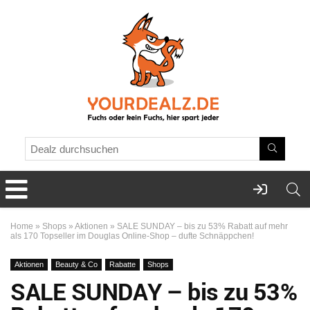
Home
»
Shops
»
Aktionen
»
SALE SUNDAY – bis zu 53% Rabatt auf mehr
als 170 Topseller im Douglas Online-Shop – dufte Schnäppchen!
Aktionen
Beauty & Co
Rabatte
Shops
SALE SUNDAY – bis zu 53%