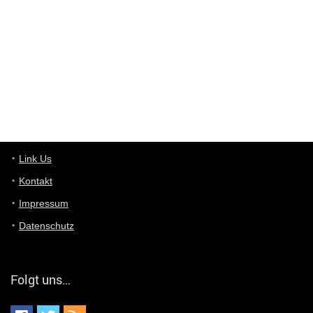
ist das was du suchst schon 2 Jahre her.
User11448863
7/13/2022
3:39
von welchem Panel sprichst du?
User11448767
7/13/2022
1:15
... das Panel hat eine durchsichtige Folie - muss diese weg??
Günni
7/11/2022
5:43
Du hast eine Mail
Link Us
Kontakt
Günni
7/11/2022
5:40
Impressum
Ich schreib dir mal zurück!
Datenschutz
Günni
7/11/2022
5:40
Jo habs gefunden!
Folgt uns…
ALIENWESEN
7/11/2022
5:40
alternativ Email senden an admin@yourdealz.de ?