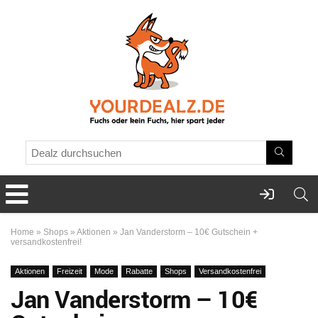
Home
»
Shops
»
Aktionen
»
Jan Vanderstorm – 10€ Gutschein +
versandkostenfrei!
Aktionen
Freizeit
Mode
Rabatte
Shops
Versandkostenfrei
Jan Vanderstorm – 10€