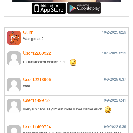
Günni
10/2/2025
8:29
Was genau?
User12289322
10/1/2025
8:19
Es funktioniert einfach nicht
User12213905
6/9/2025
6:37
cool
User11499724
9/9/2022
6:41
sorry ich habs es gibt ein code super danke euch
User11499724
9/9/2022
6:39
hallo hier steht inklusive versand bei ebay sind es dann aber