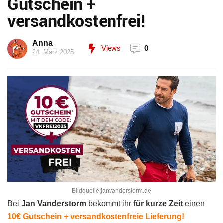
Gutschein +
versandkostenfrei!
Anna
Views
0
24. März 2025
Bildquelle:janvanderstorm.de
Bei
Jan Vanderstorm
bekommt ihr
für kurze Zeit
einen
10€ Gutschein + versandkostenfreie Lieferung!