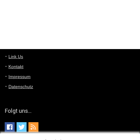
User11448863
7/13/2022
3:39
von welchem Panel sprichst du?
User11448767
7/13/2022
1:15
... das Panel hat eine durchsichtige Folie - muss diese weg??
Günni
7/11/2022
5:43
Du hast eine Mail
Link Us
Kontakt
Günni
7/11/2022
5:40
Impressum
Ich schreib dir mal zurück!
Datenschutz
Günni
7/11/2022
5:40
Jo habs gefunden!
Folgt uns…
ALIENWESEN
7/11/2022
5:40
alternativ Email senden an admin@yourdealz.de ?