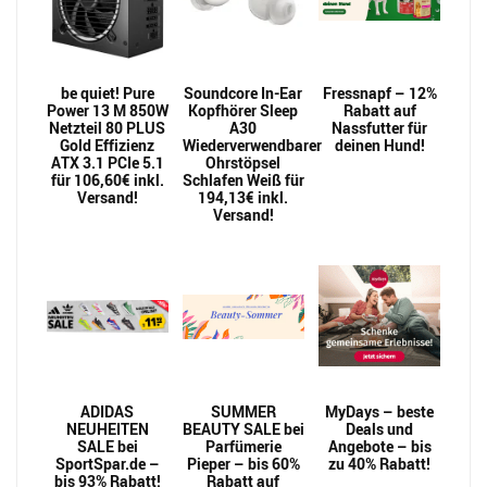
be quiet! Pure
Soundcore In-Ear
Fressnapf – 12%
Power 13 M 850W
Kopfhörer Sleep
Rabatt auf
Netzteil 80 PLUS
A30
Nassfutter für
Gold Effizienz
Wiederverwendbarer
deinen Hund!
ATX 3.1 PCIe 5.1
Ohrstöpsel
für 106,60€ inkl.
Schlafen Weiß für
Versand!
194,13€ inkl.
Versand!
ADIDAS
SUMMER
MyDays – beste
NEUHEITEN
BEAUTY SALE bei
Deals und
SALE bei
Parfümerie
Angebote – bis
SportSpar.de –
Pieper – bis 60%
zu 40% Rabatt!
bis 93% Rabatt!
Rabatt auf