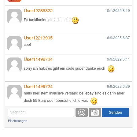
User12289322
10/1/2025
8:19
Es funktioniert einfach nicht
User12213905
6/9/2025
6:37
cool
User11499724
9/9/2022
6:41
sorry ich habs es gibt ein code super danke euch
User11499724
9/9/2022
6:39
hallo hier steht inklusive versand bei ebay sind es dann aber
doch 55 Euro oder übersehe ich etwas
Günni
9/1/2022
6:17
Einstellungen
Ich glaube du hast den Sinn eines Schnäppchenblogs noch
immer nicht verstanden?