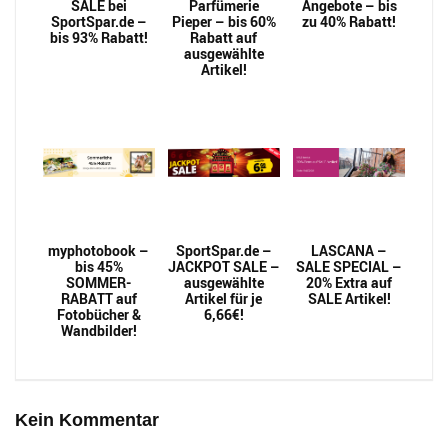
SALE bei
Parfümerie
Angebote – bis
SportSpar.de –
Pieper – bis 60%
zu 40% Rabatt!
bis 93% Rabatt!
Rabatt auf
ausgewählte
Artikel!
myphotobook –
SportSpar.de –
LASCANA –
bis 45%
JACKPOT SALE –
SALE SPECIAL –
SOMMER-
ausgewählte
20% Extra auf
RABATT auf
Artikel für je
SALE Artikel!
Fotobücher &
6,66€!
Wandbilder!
Kein Kommentar