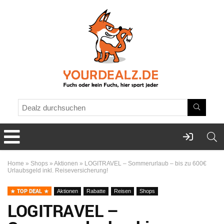
Home
»
Shops
»
Aktionen
»
LOGITRAVEL – Sommerurlaub – bis zu 600€
Urlaubsgeld inkl. Reiseversicherung!
TOP DEAL
Aktionen
Rabatte
Reisen
Shops
LOGITRAVEL –