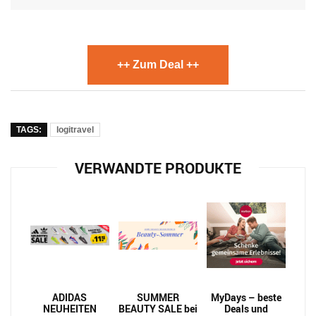
++ Zum Deal ++
TAGS:
logitravel
VERWANDTE PRODUKTE
ADIDAS
SUMMER
MyDays – beste
NEUHEITEN
BEAUTY SALE bei
Deals und