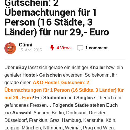
Gutschein: 2
Übernachtungen für 1
Person (16 Städte, 3
Länder) für nur 29,- Euro
Günni
4
Views
1 comment
15. April 2015
Über
eBay
lässt sich gerade ein richtiger
Knaller
bzw. ein
genialer
Hostel- Gutschein
erwerben. So bekommt Ihr
gerade einen
A&O Hostel- Gutschein: 2
Übernachtungen für 1 Person (16 Städte, 3 Länder) für
nur 29,- Euro
! Für
Studenten
und
Singles
sicherlich ein
gefundenes Fressen…
Folgende Städte stehen Euch
zur Auswahl
: Aachen, Berlin, Dortmund, Dresden,
Düsseldorf, Frankfurt, Graz, Hamburg, Karlsruhe, Köln,
Leipzig, München, Nürnberg, Weimar, Prag und Wien.