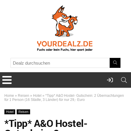
Home
»
Reisen
»
Hotel
»
*Tipp* A&O Hostel- Gutschein: 2 Übernachtungen
für 1 Person (16 Städte, 3 Länder) für nur 29,- Euro
Hotel
Reisen
*Tipp* A&O Hostel-