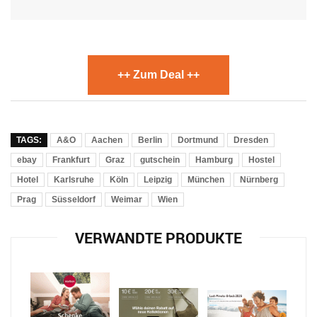
++ Zum Deal ++
TAGS:
A&O
Aachen
Berlin
Dortmund
Dresden
ebay
Frankfurt
Graz
gutschein
Hamburg
Hostel
Hotel
Karlsruhe
Köln
Leipzig
München
Nürnberg
Prag
Süsseldorf
Weimar
Wien
VERWANDTE PRODUKTE