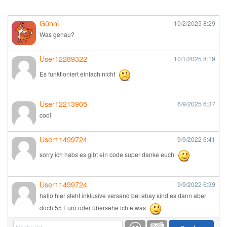
Günni
10/2/2025
8:29
Was genau?
User12289322
10/1/2025
8:19
Es funktioniert einfach nicht
User12213905
6/9/2025
6:37
cool
User11499724
9/9/2022
6:41
sorry ich habs es gibt ein code super danke euch
User11499724
9/9/2022
6:39
hallo hier steht inklusive versand bei ebay sind es dann aber
doch 55 Euro oder übersehe ich etwas