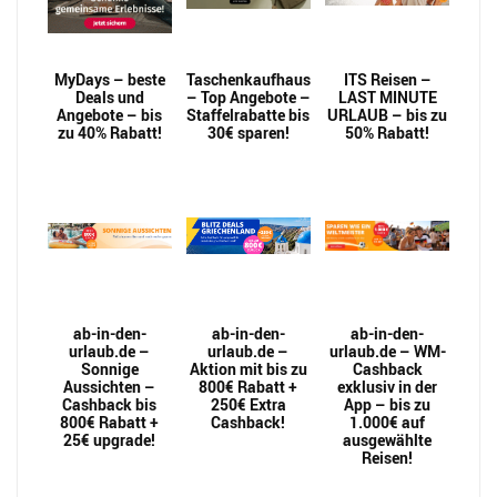
MyDays – beste
Taschenkaufhaus
ITS Reisen –
Deals und
– Top Angebote –
LAST MINUTE
Angebote – bis
Staffelrabatte bis
URLAUB – bis zu
zu 40% Rabatt!
30€ sparen!
50% Rabatt!
ab-in-den-
ab-in-den-
ab-in-den-
urlaub.de –
urlaub.de –
urlaub.de – WM-
Sonnige
Aktion mit bis zu
Cashback
Aussichten –
800€ Rabatt +
exklusiv in der
Cashback bis
250€ Extra
App – bis zu
800€ Rabatt +
Cashback!
1.000€ auf
25€ upgrade!
ausgewählte
Reisen!