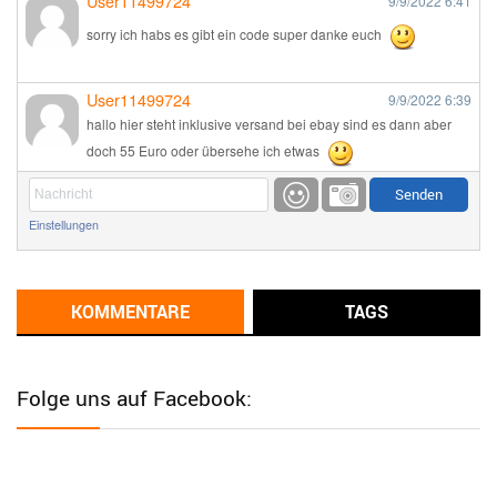
User11499724
9/9/2022
6:41
sorry ich habs es gibt ein code super danke euch
User11499724
9/9/2022
6:39
hallo hier steht inklusive versand bei ebay sind es dann aber
doch 55 Euro oder übersehe ich etwas
Günni
9/1/2022
6:17
Einstellungen
Ich glaube du hast den Sinn eines Schnäppchenblogs noch
immer nicht verstanden?
Günni
KOMMENTARE
TAGS
9/1/2022
6:16
Dann schau mal bitte auf das Datum
Die meisten Deals
sind Tagespreise!
Folge uns auf Facebook:
User11493041
8/31/2022
7:10
Wird hier für 98,99 angeboten, bei Klick auf "Zum Deal" sind es
dann 140 Euro, das ist doch Betrug am Kunden