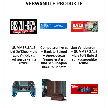
VERWANDTE PRODUKTE
SUMMER SALE
Computeruniverse
Jan Vanderstorm
bei DefShop – bis
– Back to School
– SUMMER SALE
zu 65% Rabatt
– Angebote zu
– bis 60% Rabatt
auf ausgewählte
Semesterstart
auf ausgewählte
Artikel!
und Schulbeginn
Artikel!
bis 45% Rabatt!