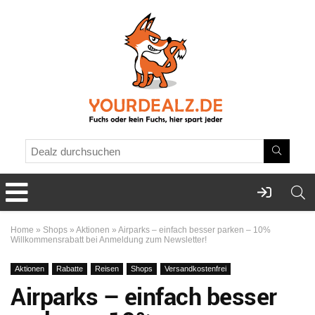
Home
»
Shops
»
Aktionen
»
Airparks – einfach besser parken – 10%
Willkommensrabatt bei Anmeldung zum Newsletter!
Aktionen
Rabatte
Reisen
Shops
Versandkostenfrei
Airparks – einfach besser