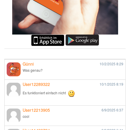
Günni
10/2/2025
8:29
Was genau?
User12289322
10/1/2025
8:19
Es funktioniert einfach nicht
User12213905
6/9/2025
6:37
cool