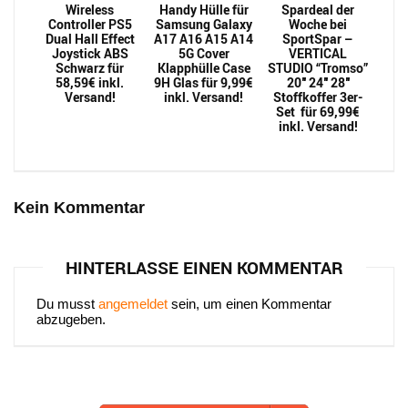
Wireless
Handy Hülle für
Spardeal der
Controller PS5
Samsung Galaxy
Woche bei
Dual Hall Effect
A17 A16 A15 A14
SportSpar –
Joystick ABS
5G Cover
VERTICAL
Schwarz für
Klapphülle Case
STUDIO “Tromso”
58,59€ inkl.
9H Glas für 9,99€
20″ 24″ 28″
Versand!
inkl. Versand!
Stoffkoffer 3er-
Set für 69,99€
inkl. Versand!
Kein Kommentar
HINTERLASSE EINEN KOMMENTAR
Du musst
angemeldet
sein, um einen Kommentar
abzugeben.