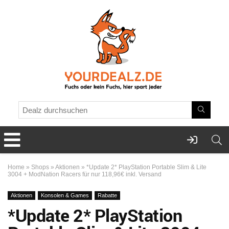
Home
»
Shops
»
Aktionen
»
*Update 2* PlayStation Portable Slim & Lite
3004 + ModNation Racers für nur 118,96€ inkl. Versand
Aktionen
Konsolen & Games
Rabatte
*Update 2* PlayStation