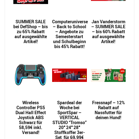
SUMMER SALE
Computeruniverse
Jan Vanderstorm
bei DefShop – bis
– Back to School
– SUMMER SALE
zu 65% Rabatt
– Angebote zu
– bis 60% Rabatt
auf ausgewählte
Semesterstart
auf ausgewählte
Artikel!
und Schulbeginn
Artikel!
bis 45% Rabatt!
Wireless
Spardeal der
Fressnapf – 12%
Controller PS5
Woche bei
Rabatt auf
Dual Hall Effect
SportSpar –
Nassfutter für
Joystick ABS
VERTICAL
deinen Hund!
Schwarz für
STUDIO “Tromso”
58,59€ inkl.
20″ 24″ 28″
Versand!
Stoffkoffer 3er-
Set für 69,99€