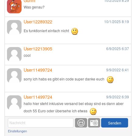
Günni
10/2/2025
8:29
Was genau?
User12289322
10/1/2025
8:19
Es funktioniert einfach nicht
User12213905
6/9/2025
6:37
cool
User11499724
9/9/2022
6:41
sorry ich habs es gibt ein code super danke euch
User11499724
9/9/2022
6:39
hallo hier steht inklusive versand bei ebay sind es dann aber
doch 55 Euro oder übersehe ich etwas
Günni
9/1/2022
6:17
Einstellungen
Ich glaube du hast den Sinn eines Schnäppchenblogs noch