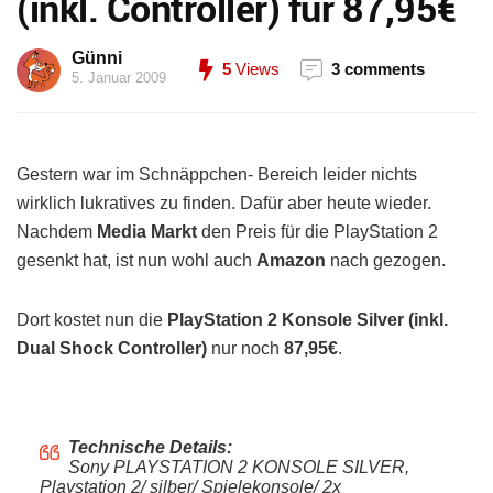
(inkl. Controller) für 87,95€
Günni
5
Views
3 comments
5. Januar 2009
Gestern war im Schnäppchen- Bereich leider nichts
wirklich lukratives zu finden. Dafür aber heute wieder.
Nachdem
Media Markt
den Preis für die PlayStation 2
gesenkt hat, ist nun wohl auch
Amazon
nach gezogen.
Dort kostet nun die
PlayStation 2 Konsole Silver (inkl.
Dual Shock Controller)
nur noch
87,95€
.
Technische Details:
Sony PLAYSTATION 2 KONSOLE SILVER,
Playstation 2/ silber/ Spielekonsole/ 2x