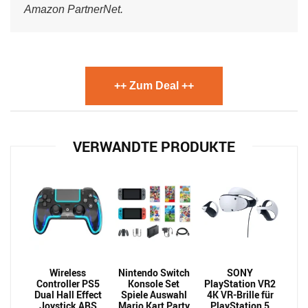
Amazon PartnerNet.
++ Zum Deal ++
VERWANDTE PRODUKTE
Wireless
Nintendo Switch
SONY
Controller PS5
Konsole Set
PlayStation VR2
Dual Hall Effect
Spiele Auswahl
4K VR-Brille für
Joystick ABS
Mario Kart Party
PlayStation 5