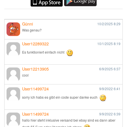
Günni
10/2/2025
8:29
Was genau?
User12289322
10/1/2025
8:19
Es funktioniert einfach nicht
User12213905
6/9/2025
6:37
cool
User11499724
9/9/2022
6:41
sorry ich habs es gibt ein code super danke euch
User11499724
9/9/2022
6:39
hallo hier steht inklusive versand bei ebay sind es dann aber
doch 55 Euro oder übersehe ich etwas