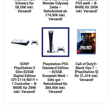
Schwarz für
Wonder Odyssey
PS5 weiß – B-
58,59€ inkl.
Zelda –
WARE für 265€
Versand!
Refurbished ab
inkl. Versand!
174,95€ inkl.
Versand!
SONY
Playstation PS5
Call of Duty®-
PlayStation 5
Standard Edition
Black Ops 7 –
Slim 825GB
– 825GB
[PlayStation 5]
Digital Edition
Komplett Weiß –
für 31,41€ inkl.
CFI-2116-B01Y +
Sehr gut –
Versand!
1 Controller – B-
Refurbished für
WARE für 299€
384,95€ inkl.
inkl. Versand!
Versand!