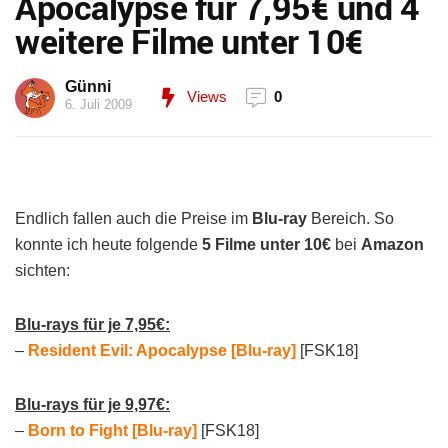
Apocalypse für 7,95€ und 4
weitere Filme unter 10€
Günni
Views
0
6. Juli 2009
Endlich fallen auch die Preise im
Blu-ray
Bereich. So
konnte ich heute folgende
5 Filme unter 10€
bei
Amazon
sichten:
Blu-rays für je 7,95€:
–
Resident Evil: Apocalypse [Blu-ray]
[FSK18]
Blu-rays für je 9,97€:
–
Born to Fight [Blu-ray]
[FSK18]