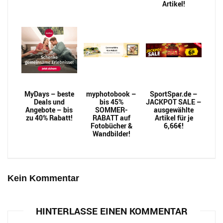
Artikel!
MyDays – beste
myphotobook –
SportSpar.de –
Deals und
bis 45%
JACKPOT SALE –
Angebote – bis
SOMMER-
ausgewählte
zu 40% Rabatt!
RABATT auf
Artikel für je
Fotobücher &
6,66€!
Wandbilder!
Kein Kommentar
HINTERLASSE EINEN KOMMENTAR