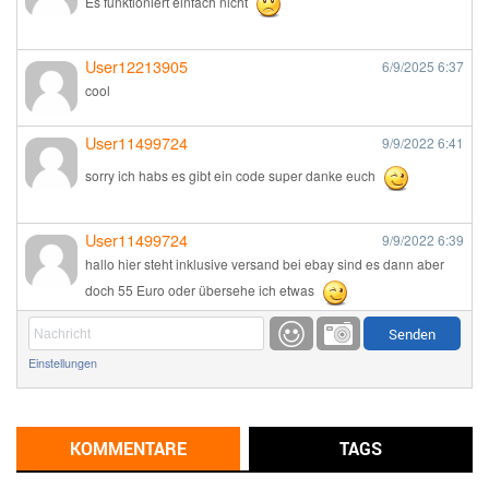
Es funktioniert einfach nicht
User12213905
6/9/2025
6:37
cool
User11499724
9/9/2022
6:41
sorry ich habs es gibt ein code super danke euch
User11499724
9/9/2022
6:39
hallo hier steht inklusive versand bei ebay sind es dann aber
doch 55 Euro oder übersehe ich etwas
Günni
9/1/2022
6:17
Einstellungen
Ich glaube du hast den Sinn eines Schnäppchenblogs noch
immer nicht verstanden?
Günni
KOMMENTARE
TAGS
9/1/2022
6:16
Dann schau mal bitte auf das Datum
Die meisten Deals