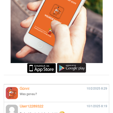
Günni
10/2/2025
8:29
Was genau?
User12289322
10/1/2025
8:19