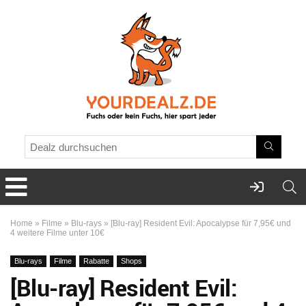
Home
»
Filme
»
Blu-rays
»
[Blu-ray] Resident Evil: Apocalypse für 7,95€ und
4 weitere Filme unter 10€
Blu-rays
Filme
Rabatte
Shops
[Blu-ray] Resident Evil: