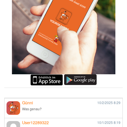
Günni
10/2/2025
8:29
Was genau?
User12289322
10/1/2025
8:19