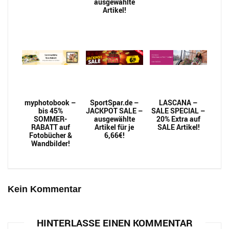
ausgewählte
Artikel!
myphotobook –
SportSpar.de –
LASCANA –
bis 45%
JACKPOT SALE –
SALE SPECIAL –
SOMMER-
ausgewählte
20% Extra auf
RABATT auf
Artikel für je
SALE Artikel!
Fotobücher &
6,66€!
Wandbilder!
Kein Kommentar
HINTERLASSE EINEN KOMMENTAR