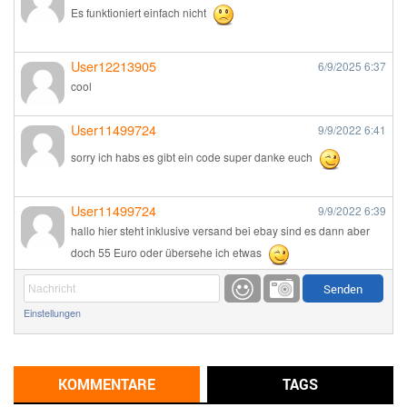
Es funktioniert einfach nicht
User12213905
6/9/2025
6:37
cool
User11499724
9/9/2022
6:41
sorry ich habs es gibt ein code super danke euch
User11499724
9/9/2022
6:39
hallo hier steht inklusive versand bei ebay sind es dann aber
doch 55 Euro oder übersehe ich etwas
Günni
9/1/2022
6:17
Einstellungen
Ich glaube du hast den Sinn eines Schnäppchenblogs noch
immer nicht verstanden?
Günni
KOMMENTARE
TAGS
9/1/2022
6:16