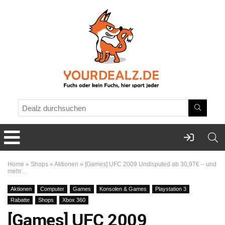
Home
»
Shops
»
Aktionen
»
[Games] UFC 2009 Undisputed ab 30,97€ – und
mehr…
Aktionen
Computer
Games
Konsolen & Games
Playstation 3
Rabatte
Shops
Xbox 360
[Games] UFC 2009