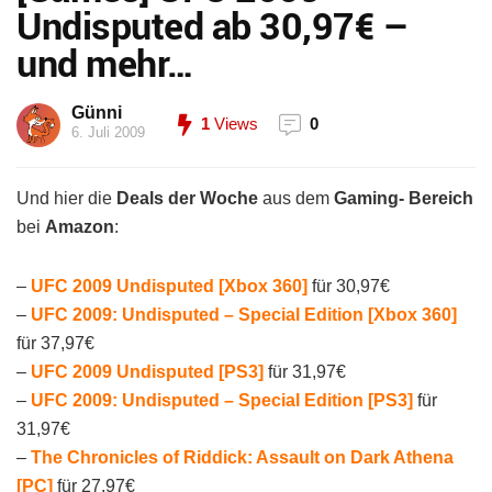
Undisputed ab 30,97€ –
und mehr…
Günni
1
Views
0
6. Juli 2009
Und hier die
Deals der Woche
aus dem
Gaming- Bereich
bei
Amazon
:
–
UFC 2009 Undisputed [Xbox 360]
für 30,97€
–
UFC 2009: Undisputed – Special Edition [Xbox 360]
für 37,97€
–
UFC 2009 Undisputed [PS3]
für 31,97€
–
UFC 2009: Undisputed – Special Edition [PS3]
für
31,97€
–
The Chronicles of Riddick: Assault on Dark Athena
[PC]
für 27,97€