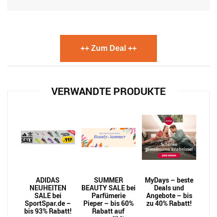
++ Zum Deal ++
VERWANDTE PRODUKTE
ADIDAS
SUMMER
MyDays – beste
NEUHEITEN
BEAUTY SALE bei
Deals und
SALE bei
Parfümerie
Angebote – bis
SportSpar.de –
Pieper – bis 60%
zu 40% Rabatt!
bis 93% Rabatt!
Rabatt auf