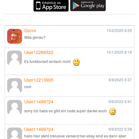
Günni
10/2/2025
8:29
Was genau?
User12289322
10/1/2025
8:19
Es funktioniert einfach nicht
User12213905
6/9/2025
6:37
cool
User11499724
9/9/2022
6:41
sorry ich habs es gibt ein code super danke euch
User11499724
9/9/2022
6:39
hallo hier steht inklusive versand bei ebay sind es dann aber