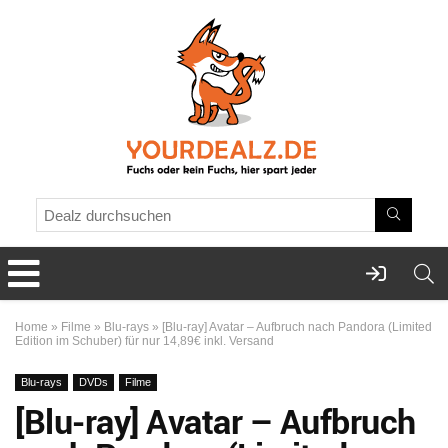
Home
»
Filme
»
Blu-rays
»
[Blu-ray] Avatar – Aufbruch nach Pandora (Limited
Edition im Schuber) für nur 14,89€ inkl. Versand
Blu-rays
DVDs
Filme
[Blu-ray] Avatar – Aufbruch