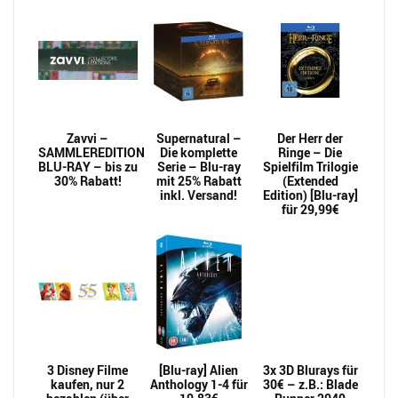
Zavvi –
Supernatural –
Der Herr der
SAMMLEREDITION
Die komplette
Ringe – Die
BLU-RAY – bis zu
Serie – Blu-ray
Spielfilm Trilogie
30% Rabatt!
mit 25% Rabatt
(Extended
inkl. Versand!
Edition) [Blu-ray]
für 29,99€
3 Disney Filme
[Blu-ray] Alien
3x 3D Blurays für
kaufen, nur 2
Anthology 1-4 für
30€ – z.B.: Blade