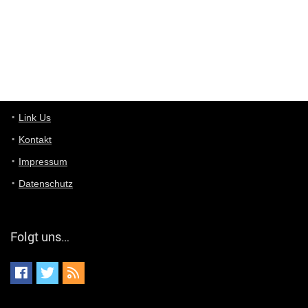
User11448863
7/13/2022
3:39
von welchem Panel sprichst du?
User11448767
7/13/2022
1:15
... das Panel hat eine durchsichtige Folie - muss diese weg??
Günni
7/11/2022
5:43
Du hast eine Mail
Link Us
Kontakt
Günni
7/11/2022
5:40
Impressum
Ich schreib dir mal zurück!
Datenschutz
Günni
7/11/2022
5:40
Jo habs gefunden!
Folgt uns…
ALIENWESEN
7/11/2022
5:40
alternativ Email senden an admin@yourdealz.de ?
ALIENWESEN
7/11/2022
5:38