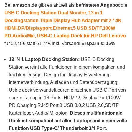
Bei
amazon.de
gibt es aktuell als
befristetes Angebot
die
USB C Docking Station Dual Monitor, 13 in 1
Dockingstation Triple Display Hub Adapter mit 2 * 4K
HDMI,DP/Displayport,Ethernet,5 USB,SD/TF,100W
PD,Audio/Mic, USB-C Laptop Dock für HP Dell Lenovo
für 52,48€ statt 61,74€ inkl. Versand!
Ersparnis: 15%
13 IN 1 Laptop Docking Station:
USB-C Docking
Station vereint alle Funktionen in einem kompakten und
leichten Design. Design für Display-Erweiterung,
Internetverbindung, Aufladen und Datenübertragung.
Usb c dock verwandelt euren einzelnen USB C Port von
eurem Laptop in 13 Ports: HDMI*2,Display Port,100W
PD Charging,RJ45 Port,3 USB 3.0,2 USB 2.0,SD/TF
Kartenleser, Audio/ Mikrofon.
Dieses multifunktionale
Dock ist kompatibel mit allen Laptops mit einem volle
Funktion USB Type-C/ Thunderbolt 3/4 Port.