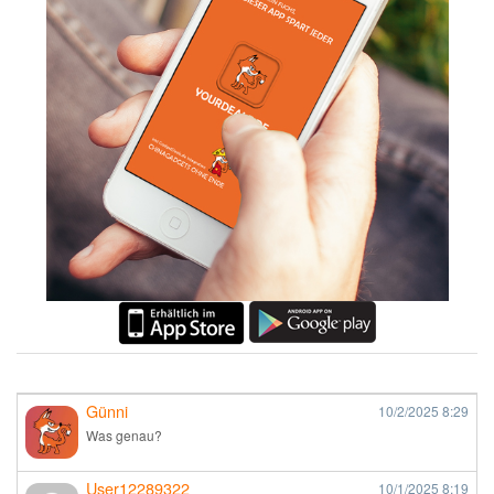
Günni
10/2/2025
8:29
Was genau?
User12289322
10/1/2025
8:19