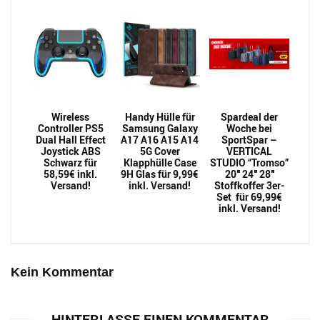
Wireless
Handy Hülle für
Spardeal der
Controller PS5
Samsung Galaxy
Woche bei
Dual Hall Effect
A17 A16 A15 A14
SportSpar –
Joystick ABS
5G Cover
VERTICAL
Schwarz für
Klapphülle Case
STUDIO “Tromso”
58,59€ inkl.
9H Glas für 9,99€
20″ 24″ 28″
Versand!
inkl. Versand!
Stoffkoffer 3er-
Set für 69,99€
inkl. Versand!
Kein Kommentar
HINTERLASSE EINEN KOMMENTAR