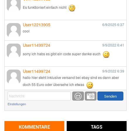
Es funktioniert einfach nicht
User12213905
6/9/2025
6:37
cool
User11499724
9/9/2022
6:41
sorry ich habs es gibt ein code super danke euch
User11499724
9/9/2022
6:39
hallo hier steht inklusive versand bei ebay sind es dann aber
doch 55 Euro oder übersehe ich etwas
Günni
9/1/2022
6:17
Einstellungen
Ich glaube du hast den Sinn eines Schnäppchenblogs noch
immer nicht verstanden?
Günni
KOMMENTARE
TAGS
9/1/2022
6:16