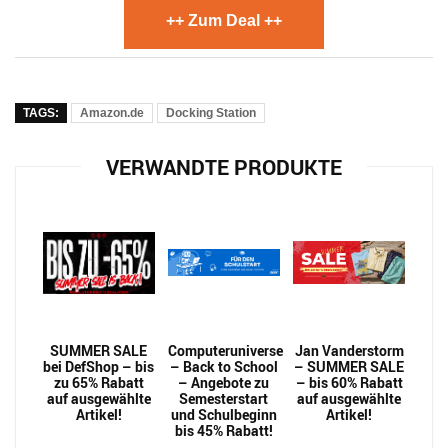
++ Zum Deal ++
TAGS:
Amazon.de
Docking Station
VERWANDTE PRODUKTE
SUMMER SALE
Computeruniverse
Jan Vanderstorm
bei DefShop – bis
– Back to School
– SUMMER SALE
zu 65% Rabatt
– Angebote zu
– bis 60% Rabatt
auf ausgewählte
Semesterstart
auf ausgewählte
Artikel!
und Schulbeginn
Artikel!
bis 45% Rabatt!