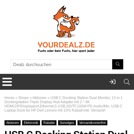
Home
»
Shops
»
Aktionen
»
USB C Docking Station Dual Monitor, 13 in 1
Dockingstation Triple Display Hub Adapter mit 2 * 4K
HDMI,DP/Displayport,Ethernet,5 USB,SD/TF,100W PD,Audio/Mic, USB-C
Laptop Dock für HP Dell Lenovo mit 15% Rabatt inkl. Versand!
Aktionen
Elektronik
Rabatte
Sonstiges
Versandkostenfrei