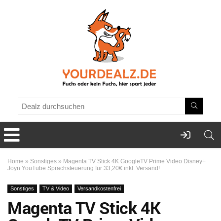
Home
»
Sonstiges
»
Magenta TV Stick 4K GoogleTV Prime Video Disney+
Joyn YouTube Sprachsteuerung für 33,20€ inkl. Versand!
Sonstiges
TV & Video
Versandkostenfrei
Magenta TV Stick 4K