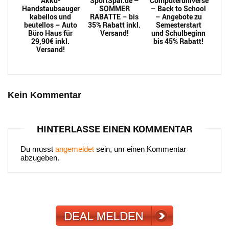
Akku-
SportSpar.de –
Computeruniverse
Handstaubsauger
SOMMER
– Back to School
kabellos und
RABATTE – bis
– Angebote zu
beutellos – Auto
35% Rabatt inkl.
Semesterstart
Büro Haus für
Versand!
und Schulbeginn
29,90€ inkl.
bis 45% Rabatt!
Versand!
Kein Kommentar
HINTERLASSE EINEN KOMMENTAR
Du musst
angemeldet
sein, um einen Kommentar
abzugeben.