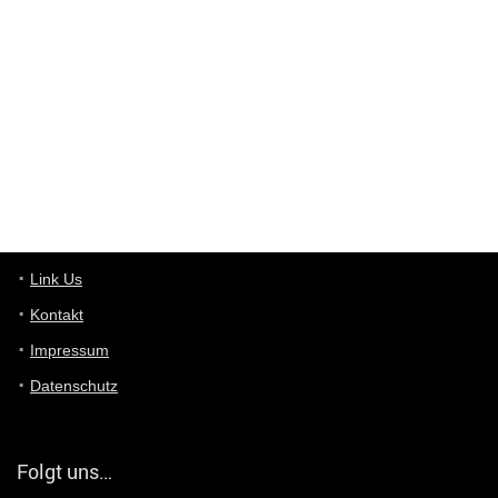
Wieso beschiss? Wir sind ein Schnäppchenblog der "nur" auf
Deals hinweist, wir selbst verkaufen das Produkt nicht. Zudem
ist das was du suchst schon 2 Jahre her.
User11448863
7/13/2022
3:39
von welchem Panel sprichst du?
User11448767
7/13/2022
1:15
... das Panel hat eine durchsichtige Folie - muss diese weg??
Günni
7/11/2022
5:43
Du hast eine Mail
Link Us
Kontakt
Günni
7/11/2022
5:40
Impressum
Ich schreib dir mal zurück!
Datenschutz
Günni
7/11/2022
5:40
Jo habs gefunden!
Folgt uns…