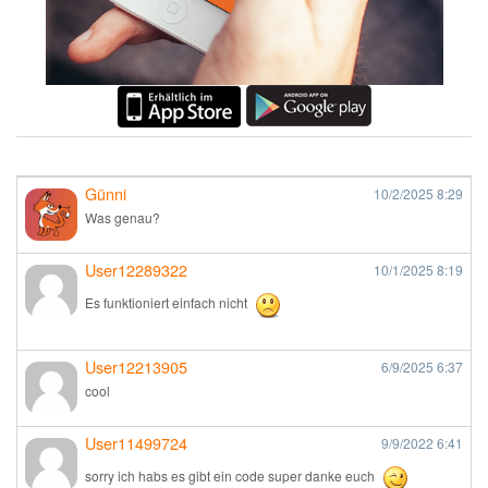
Günni
10/2/2025
8:29
Was genau?
User12289322
10/1/2025
8:19
Es funktioniert einfach nicht
User12213905
6/9/2025
6:37
cool
User11499724
9/9/2022
6:41
sorry ich habs es gibt ein code super danke euch