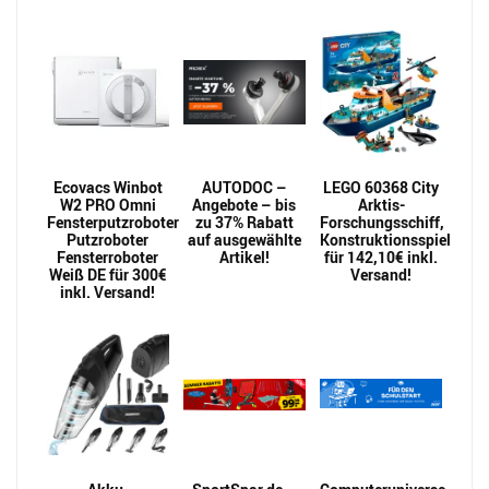
Ecovacs Winbot
AUTODOC –
LEGO 60368 City
W2 PRO Omni
Angebote – bis
Arktis-
Fensterputzroboter
zu 37% Rabatt
Forschungsschiff,
Putzroboter
auf ausgewählte
Konstruktionsspielzeug
Fensterroboter
Artikel!
für 142,10€ inkl.
Weiß DE für 300€
Versand!
inkl. Versand!