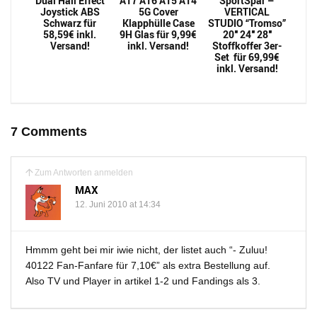
Dual Hall Effect
A17 A16 A15 A14
SportSpar –
Joystick ABS
5G Cover
VERTICAL
Schwarz für
Klapphülle Case
STUDIO “Tromso”
58,59€ inkl.
9H Glas für 9,99€
20″ 24″ 28″
Versand!
inkl. Versand!
Stoffkoffer 3er-
Set für 69,99€
inkl. Versand!
7 Comments
Zum Antworten anmelden
MAX
12. Juni 2010 at 14:34
Hmmm geht bei mir iwie nicht, der listet auch “- Zuluu!
40122 Fan-Fanfare für 7,10€” als extra Bestellung auf.
Also TV und Player in artikel 1-2 und Fandings als 3.