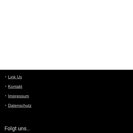
Wieso beschiss? Wir sind ein Schnäppchenblog der "nur" auf
Deals hinweist, wir selbst verkaufen das Produkt nicht. Zudem
ist das was du suchst schon 2 Jahre her.
User11448863
7/13/2022
3:39
von welchem Panel sprichst du?
User11448767
7/13/2022
1:15
... das Panel hat eine durchsichtige Folie - muss diese weg??
Günni
7/11/2022
5:43
Du hast eine Mail
Link Us
Kontakt
Günni
7/11/2022
5:40
Impressum
Ich schreib dir mal zurück!
Datenschutz
Günni
7/11/2022
5:40
Jo habs gefunden!
Folgt uns…