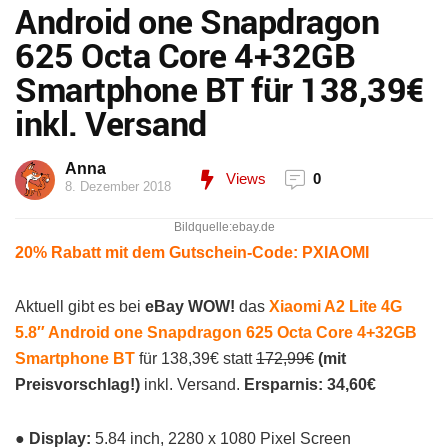
Android one Snapdragon
625 Octa Core 4+32GB
Smartphone BT für 138,39€
inkl. Versand
Anna
Views
0
8. Dezember 2018
Bildquelle:ebay.de
20% Rabatt mit dem Gutschein-Code: PXIAOMI
Aktuell gibt es bei
eBay WOW!
das
Xiaomi A2 Lite 4G
5.8″ Android one Snapdragon 625 Octa Core 4+32GB
Smartphone BT
für 138,39€ statt
172,99€
(mit
Preisvorschlag!)
inkl. Versand.
Ersparnis: 34,60€
● Display:
5.84 inch, 2280 x 1080 Pixel Screen