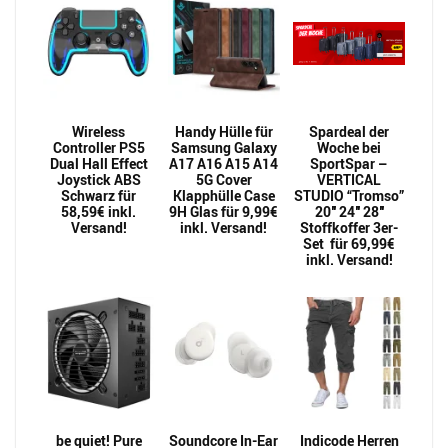
Wireless
Handy Hülle für
Spardeal der
Controller PS5
Samsung Galaxy
Woche bei
Dual Hall Effect
A17 A16 A15 A14
SportSpar –
Joystick ABS
5G Cover
VERTICAL
Schwarz für
Klapphülle Case
STUDIO “Tromso”
58,59€ inkl.
9H Glas für 9,99€
20″ 24″ 28″
Versand!
inkl. Versand!
Stoffkoffer 3er-
Set für 69,99€
inkl. Versand!
be quiet! Pure
Soundcore In-Ear
Indicode Herren