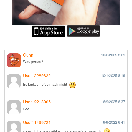
Günni
10/2/2025
8:29
Was genau?
User12289322
10/1/2025
8:19
Es funktioniert einfach nicht
User12213905
6/9/2025
6:37
cool
User11499724
9/9/2022
6:41
sorry ich habs es gibt ein code super danke euch