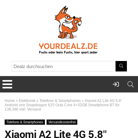
Home
»
Elektronik
»
Telefone & Smartphones
»
Xiaomi A2 Lite 4G 5.8″
Android one Snapdragon 625 Octa Core 4+32GB Smartphone BT für
138,39€ inkl. Versand
Telefone & Smartphones
Versandkostenfrei
Xiaomi A2 Lite 4G 5.8″