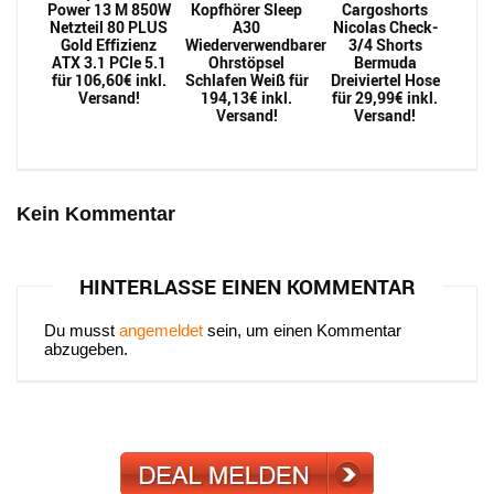
Power 13 M 850W
Kopfhörer Sleep
Cargoshorts
Netzteil 80 PLUS
A30
Nicolas Check-
Gold Effizienz
Wiederverwendbarer
3/4 Shorts
ATX 3.1 PCIe 5.1
Ohrstöpsel
Bermuda
für 106,60€ inkl.
Schlafen Weiß für
Dreiviertel Hose
Versand!
194,13€ inkl.
für 29,99€ inkl.
Versand!
Versand!
Kein Kommentar
HINTERLASSE EINEN KOMMENTAR
Du musst
angemeldet
sein, um einen Kommentar
abzugeben.