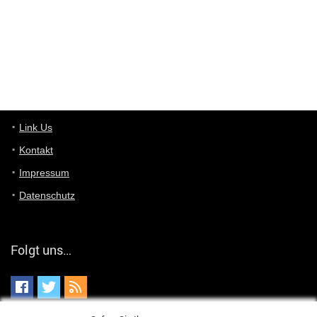
User11448863
7/13/2022
3:39
von welchem Panel sprichst du?
User11448767
7/13/2022
1:15
... das Panel hat eine durchsichtige Folie - muss diese weg??
Günni
7/11/2022
5:43
Du hast eine Mail
Link Us
Kontakt
Günni
7/11/2022
5:40
Impressum
Ich schreib dir mal zurück!
Datenschutz
Günni
7/11/2022
5:40
Jo habs gefunden!
Folgt uns…
ALIENWESEN
7/11/2022
5:40
alternativ Email senden an admin@yourdealz.de ?