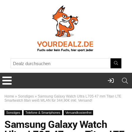
Home
»
Sonstiges
»
Samsung Galaxy Watch Ultra L705 47 mm Titan LTE
Smartwatch titan weiß WLAN für 344,90€ inkl. Versand!
Sonstiges
Telefone & Smartphones
Versandkostenfrei
Samsung Galaxy Watch