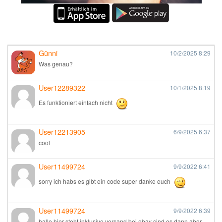
Günni
10/2/2025
8:29
Was genau?
User12289322
10/1/2025
8:19
Es funktioniert einfach nicht
User12213905
6/9/2025
6:37
cool
User11499724
9/9/2022
6:41
sorry ich habs es gibt ein code super danke euch
User11499724
9/9/2022
6:39
hallo hier steht inklusive versand bei ebay sind es dann aber