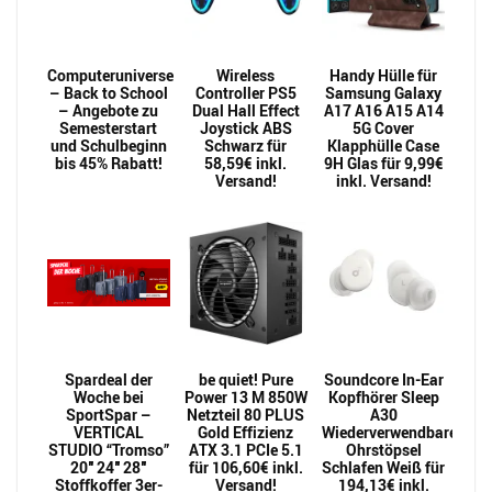
Computeruniverse
Wireless
Handy Hülle für
– Back to School
Controller PS5
Samsung Galaxy
– Angebote zu
Dual Hall Effect
A17 A16 A15 A14
Semesterstart
Joystick ABS
5G Cover
und Schulbeginn
Schwarz für
Klapphülle Case
bis 45% Rabatt!
58,59€ inkl.
9H Glas für 9,99€
Versand!
inkl. Versand!
Spardeal der
be quiet! Pure
Soundcore In-Ear
Woche bei
Power 13 M 850W
Kopfhörer Sleep
SportSpar –
Netzteil 80 PLUS
A30
VERTICAL
Gold Effizienz
Wiederverwendbarer
STUDIO “Tromso”
ATX 3.1 PCIe 5.1
Ohrstöpsel
20″ 24″ 28″
für 106,60€ inkl.
Schlafen Weiß für
Stoffkoffer 3er-
Versand!
194,13€ inkl.