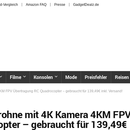
d-Vergleich
Amazon FAQ
Presse
GadgetDealz.de
Filme
Konsolen
Mode
Preisfehler
Reisen
M FPV Übertragung RC Quadrocopter – gebraucht für 139,49€ inkl. Versand!
rohne mit 4K Kamera 4KM FP
pter – gebraucht für 139,49€