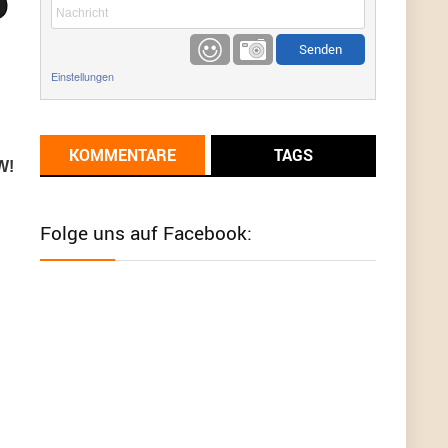
etwas
Günni
9/1/2022
6:17
Einstellungen
Ich glaube du hast den Sinn eines
Schnäppchenblogs noch immer nicht
verstanden?
KOMMENTARE
TAGS
Günni
9/1/2022
6:16
W!
Dann schau mal bitte auf das Datum
Die
meisten Deals sind Tagespreise!
Folge uns auf Facebook:
User11493041
8/31/2022
7:10
Wird hier für 98,99 angeboten, bei Klick auf "Zum
Deal" sind es dann 140 Euro, das ist doch
Betrug am Kunden
Günni
7/30/2022
5:32
Wieso beschiss? Wir sind ein Schnäppchenblog
der "nur" auf Deals hinweist, wir selbst verkaufen
das Produkt nicht. Zudem ist das was du suchst
schon 2 Jahre her.