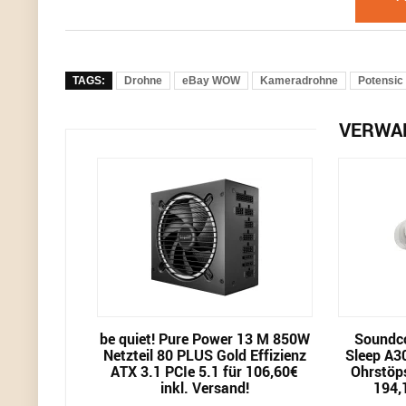
TAGS:
Drohne
eBay WOW
Kameradrohne
Potensic
VERWA
be quiet! Pure Power 13 M 850W
Soundco
Netzteil 80 PLUS Gold Effizienz
Sleep A3
ATX 3.1 PCIe 5.1 für 106,60€
Ohrstöps
inkl. Versand!
194,