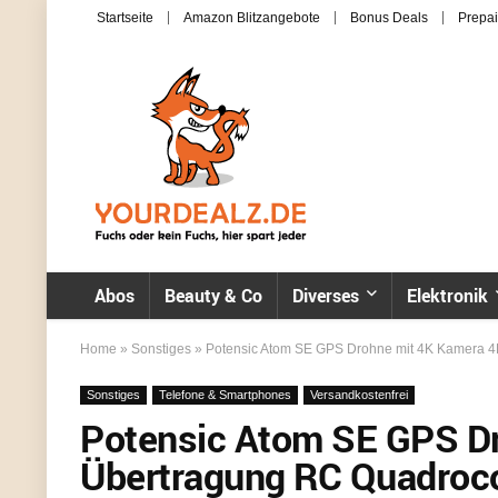
Startseite
Amazon Blitzangebote
Bonus Deals
Prepai
Abos
Beauty & Co
Diverses
Elektronik
Home
»
Sonstiges
»
Potensic Atom SE GPS Drohne mit 4K Kamera 4K
Sonstiges
Telefone & Smartphones
Versandkostenfrei
Potensic Atom SE GPS D
Übertragung RC Quadroco