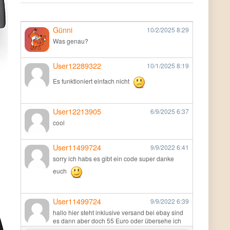
Günni
10/2/2025
8:29
Was genau?
User12289322
10/1/2025
8:19
Es funktioniert einfach nicht
User12213905
6/9/2025
6:37
cool
User11499724
9/9/2022
6:41
sorry ich habs es gibt ein code super danke
euch
User11499724
9/9/2022
6:39
hallo hier steht inklusive versand bei ebay sind
es dann aber doch 55 Euro oder übersehe ich