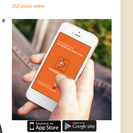
252 Users
online
0