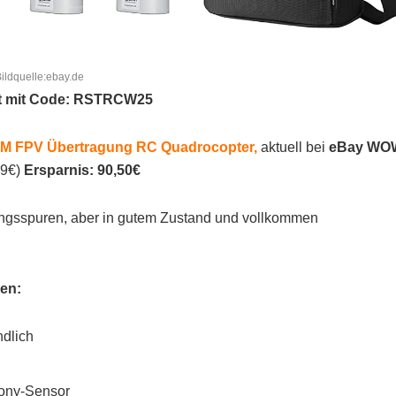
ildquelle:ebay.de
 mit Code:
RSTRCW25
KM FPV Übertragung RC Quadrocopter
,
aktuell bei
eBay WO
99€)
Ersparnis: 90,50€
tzungsspuren, aber in gutem Zustand und vollkommen
len:
ndlich
Sony-Sensor