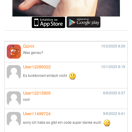
Günni
10/2/2025
8:29
Was genau?
User12289322
10/1/2025
8:19
Es funktioniert einfach nicht
User12213905
6/9/2025
6:37
cool
User11499724
9/9/2022
6:41
sorry ich habs es gibt ein code super danke euch