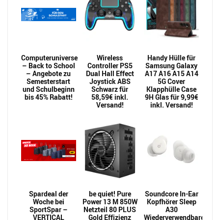
Computeruniverse
Wireless
Handy Hülle für
– Back to School
Controller PS5
Samsung Galaxy
– Angebote zu
Dual Hall Effect
A17 A16 A15 A14
Semesterstart
Joystick ABS
5G Cover
und Schulbeginn
Schwarz für
Klapphülle Case
bis 45% Rabatt!
58,59€ inkl.
9H Glas für 9,99€
Versand!
inkl. Versand!
Spardeal der
be quiet! Pure
Soundcore In-Ear
Woche bei
Power 13 M 850W
Kopfhörer Sleep
SportSpar –
Netzteil 80 PLUS
A30
VERTICAL
Gold Effizienz
Wiederverwendbarer