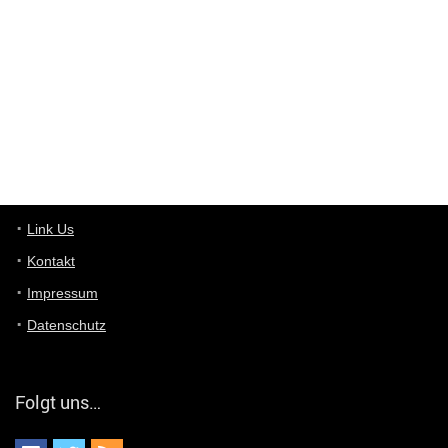
ist das was du suchst schon 2 Jahre her.
User11448863
7/13/2022
3:39
von welchem Panel sprichst du?
User11448767
7/13/2022
1:15
... das Panel hat eine durchsichtige Folie - muss diese weg??
Günni
7/11/2022
5:43
Du hast eine Mail
Link Us
Kontakt
Günni
7/11/2022
5:40
Impressum
Ich schreib dir mal zurück!
Datenschutz
Günni
7/11/2022
5:40
Jo habs gefunden!
Folgt uns…
ALIENWESEN
7/11/2022
5:40