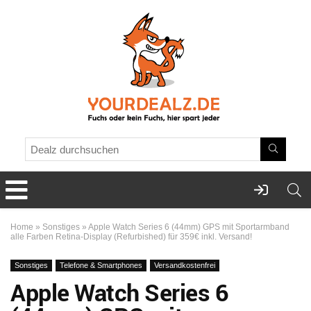
Home
»
Sonstiges
»
Apple Watch Series 6 (44mm) GPS mit Sportarmband
alle Farben Retina-Display (Refurbished) für 359€ inkl. Versand!
Sonstiges
Telefone & Smartphones
Versandkostenfrei
Apple Watch Series 6