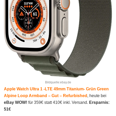
Bildquelle:ebay.de
Apple Watch Ultra 1 -LTE 49mm Titanium- Grün Green
Alpine Loop Armband – Gut – Refurbished
, heute bei
eBay WOW!
für 359€ statt 410€ inkl. Versand.
Ersparnis:
51€